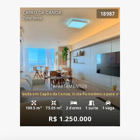
CAPAO DA CANOA
18987
Zona Nova
APARTAMENTOS
ira-Mar à Venda em Capão da Canoa, Vista Panorâmica para o Mar, 2 Dormi
109.5 m²
75.05 m²
2 dorms
1 suíte
1 vaga
R$ 1.250.000