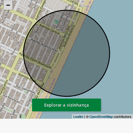
−
Explorar a vizinhança
Leaflet
| ©
OpenStreetMap
contributors