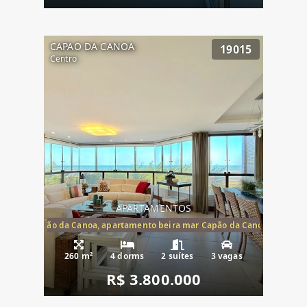
CAPAO DA CANOA
19015
Centro
APARTAMENTOS
te mar Capão da Canoa, apartamento beira mar Capão da Canoa, aparta
260 m²
4 dorms
2 suítes
3 vagas
R$ 3.800.000