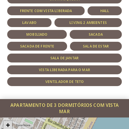
FRENTE COM VISTA LIBERADA
HALL
LAVABO
LIVING 2 AMBIENTES
MOBILIADO
SACADA
SACADA DE FRENTE
SALA DE ESTAR
SALA DE JANTAR
VISTA LIBERADA PARA O MAR
VENTILADOR DE TETO
APARTAMENTO DE 3 DORMITÓRIOS COM VISTA
MAR
+