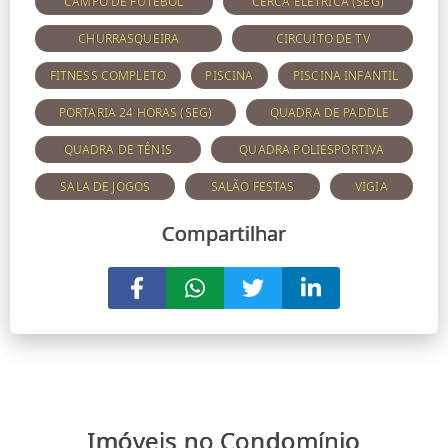
CAMPO DE FUTEBOL
CERCA ELÉTRICA (SEG)
CHURRASQUEIRA
CIRCUITO DE TV
FITNESS COMPLETO
PISCINA
PISCINA INFANTIL
PORTARIA 24 HORAS (SEG)
QUADRA DE PADDLE
QUADRA DE TÊNIS
QUADRA POLIESPORTIVA
SALA DE JOGOS
SALÃO FESTAS
VIGIA
Compartilhar
Imóveis no Condomínio