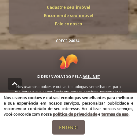
Cadastre seu imóvel
Encomende seu imóvel
Fale conosco
CRECI
24034
© DESENVOLVIDO PELA
AGIL.NET
Nós usamos cookies e outras tecnologias semelhantes para
melhorar a sua experiência em nossos serviços, personalizar
publicidade e recomendar conteúdo de seu interesse. Ao utilizar
Nós usamos cookies e outras tecnologias semelhantes para melhorar
nossos serviços, você concorda com nossa política de privacidade e
a sua experiência em nossos serviços, personalizar publicidade e
termos de uso.
recomendar conteúdo de seu interesse. Ao utilizar nossos serviços,
você concorda com nossa
política de privacidade
e
termos de uso
.
Política de Privacidade
Termos de uso
ENTENDI