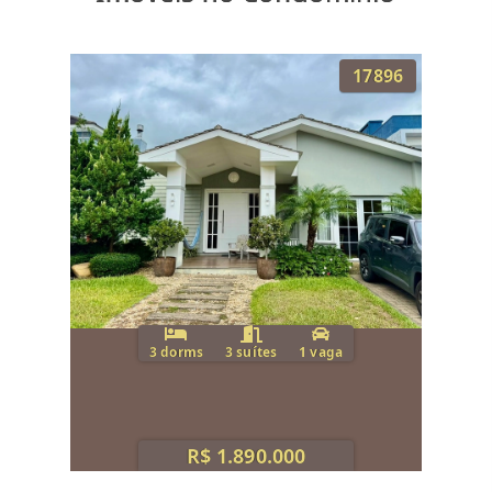
17896
3 dorms
3 suítes
1 vaga
R$ 1.890.000