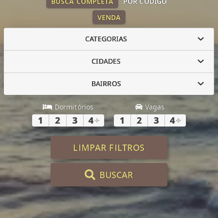
BUSCA COMPLETA
POR CÓDIGO
VENDA
CATEGORIAS
CIDADES
BAIRROS
Dormitórios
Vagas
1
2
3
4
+
1
2
3
4
+
LIMPAR FILTROS
BUSCAR