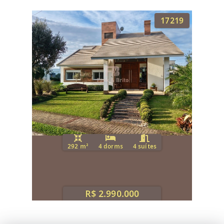
17219
292 m²
4 dorms
4 suítes
R$ 2.990.000