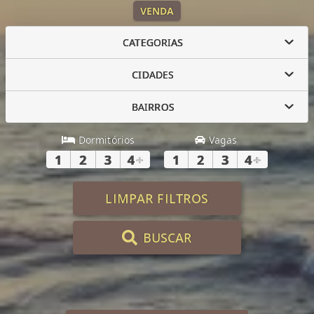
VENDA
CATEGORIAS
CIDADES
BAIRROS
Dormitórios
Vagas
1
2
3
4
+
1
2
3
4
+
LIMPAR FILTROS
BUSCAR