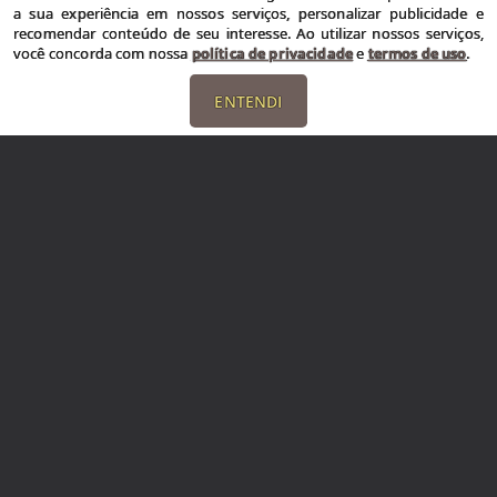
a sua experiência em nossos serviços, personalizar publicidade e
recomendar conteúdo de seu interesse. Ao utilizar nossos serviços,
você concorda com nossa
política de privacidade
e
termos de uso
.
Contato
ENTENDI
(51) 98318-1110
(51) 98186-8555
vendas@imobiliariafb.com.br
Venha nos Conhecer
Rua Marabá 2900 (loja 03)
Navegantes
|
Capão da Canoa
|
RS
CEP: 94690116
Recursos