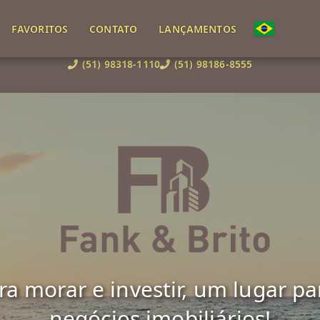
FAVORITOS
CONTATO
LANÇAMENTOS
(51) 98318-1110
(51) 98186-8555
 morar e investir, um lugar para 
negócios imobiliários!