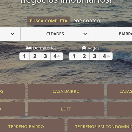
BUSCA COMPLETA
POR CÓDIGO
CIDADES
BAIRR
Dormitórios
Vagas
1
2
3
4
+
1
2
3
4
+
OS
CASA BAIRRO
CASA
O
LOFT
TERRENO BAIRRO
TERRENOS EM CONDOMÍNI