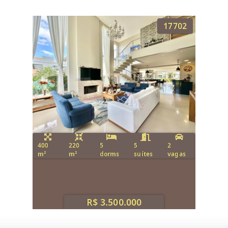
17702
400
220
5
5
2
m²
m²
dorms
suítes
vagas
R$ 3.500.000