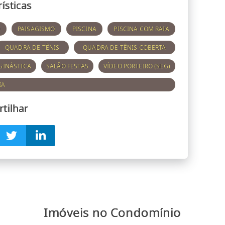
ísticas
O
PAISAGISMO
PISCINA
PISCINA COM RAIA
QUADRA DE TÊNIS
QUADRA DE TÊNIS COBERTA
GINÁSTICA
SALÃO FESTAS
VÍDEO PORTEIRO (SEG)
IA
tilhar
Imóveis no Condomínio