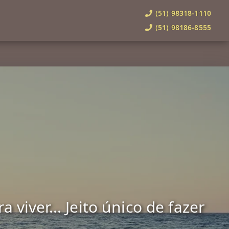
(51) 98318-1110
(51) 98186-8555
viver... Jeito único de fazer