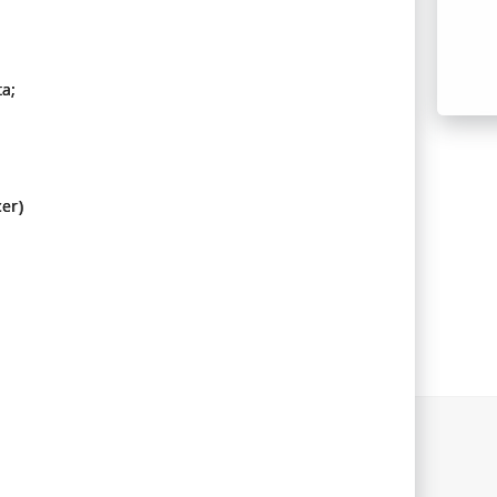
a;
cer)