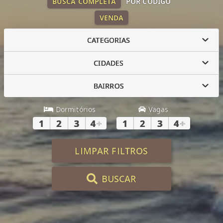
BUSCA COMPLETA
POR CÓDIGO
VENDA
CATEGORIAS
CIDADES
BAIRROS
Dormitórios
Vagas
1
2
3
4
+
1
2
3
4
+
LIMPAR FILTROS
BUSCAR