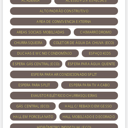
ACADEMIA
ACESSO P.D.F. ESPECIAIS
ALTO PADRÃO CONSTRUTIVO
AREA DE CONVIVENCIA EXTERNA
AREAS SOCIAIS MOBILIADAS
CHIMARRÓDROMO
CHURRASQUEIRA
COLETOR DE ÁGUA DA CHUVA (ECO)
DUCHAS E WC NO CONDOMÍNIO
ESPAÇO KIDS
ESPERA GÁS CENTRAL (ECO)
ESPERA PARA ÁGUA QUENTE
ESPERA PARA AR CONDICIONADO SPLIT
ESPERA PARA SPLIT
ESPERA PARA TV A CABO
EXAUSTOR ELÉTRICO CHURRASQUEIRAS
GÁS CENTRAL (ECO)
HALL C/ REBAIXO EM GESSO
HALL EM PORCELANATO
HALL MOBILIADO E DECORADO
HIDRÔMETRO INDIVIDUAL (ECO)