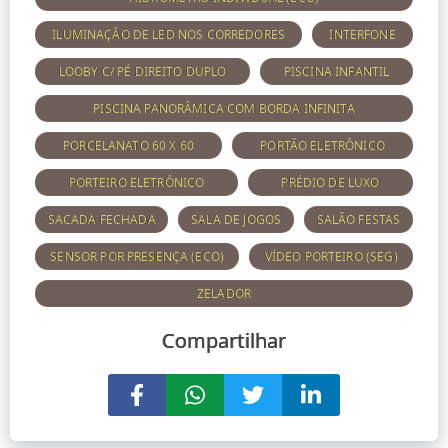
ILUMINAÇÃO DE LED NOS CORREDORES
INTERFONE
LOOBY C/ PÉ DIREITO DUPLO
PISCINA INFANTIL
PISCINA PANORÂMICA COM BORDA INFINITA
PORCELANATO 60 X 60
PORTÃO ELETRÔNICO
PORTEIRO ELETRÔNICO
PRÉDIO DE LUXO
SACADA FECHADA
SALA DE JOGOS
SALÃO FESTAS
SENSOR POR PRESENÇA (ECO)
VÍDEO PORTEIRO (SEG)
ZELADOR
Compartilhar