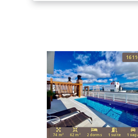
1611
74 m²
62 m²
2 dorms
1 suíte
1 vag