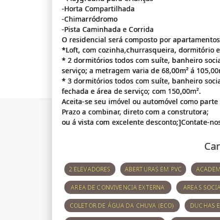
-Horta Compartilhada
-Chimarródromo
-Pista Caminhada e Corrida
O residencial será composto por apartamentos
*Loft, com cozinha,churrasqueira, dormitório 
* 2 dormitórios todos com suíte, banheiro soci
serviço; a metragem varia de 68,00m² á 105,00
* 3 dormitórios todos com suíte, banheiro soci
fechada e área de serviço; com 150,00m².
Aceita-se seu imóvel ou automóvel como part
Prazo a combinar, direto com a construtora;
Car
2 ELEVADORES
ABERTURAS EM PVC
ACADEM
AREA DE CONVIVENCIA EXTERNA
AREAS SOCI
COLETOR DE ÁGUA DA CHUVA (ECO)
DUCHAS 