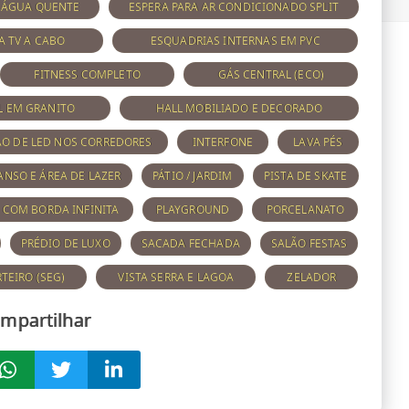
A ÁGUA QUENTE
ESPERA PARA AR CONDICIONADO SPLIT
A TV A CABO
ESQUADRIAS INTERNAS EM PVC
FITNESS COMPLETO
GÁS CENTRAL (ECO)
L EM GRANITO
HALL MOBILIADO E DECORADO
O DE LED NOS CORREDORES
INTERFONE
LAVA PÉS
ANSO E ÁREA DE LAZER
PÁTIO / JARDIM
PISTA DE SKATE
 COM BORDA INFINITA
PLAYGROUND
PORCELANATO
PRÉDIO DE LUXO
SACADA FECHADA
SALÃO FESTAS
TEIRO (SEG)
VISTA SERRA E LAGOA
ZELADOR
mpartilhar