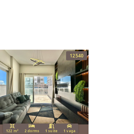
12540
122 m²
2 dorms
1 suíte
1 vaga