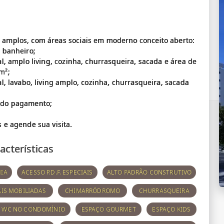
 amplos, com áreas sociais em moderno conceito aberto:
e banheiro;
al, amplo living, cozinha, churrasqueira, sacada e área de
m²;
al, lavabo, living amplo, cozinha, churrasqueira, sacada
e do pagamento;
acterísticas
IA
ACESSO P.D.F. ESPECIAIS
ALTO PADRÃO CONSTRUTIVO
AIS MOBILIADAS
CHIMARRÓDROMO
CHURRASQUEIRA
E WC NO CONDOMÍNIO
ESPAÇO GOURMET
ESPAÇO KIDS