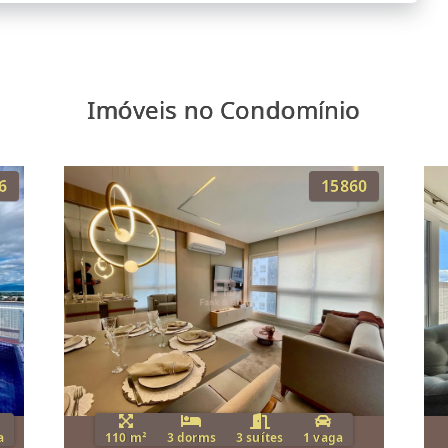
Imóveis no Condomínio
6
15860
a
110 m²
3 dorms
3 suítes
1 vaga