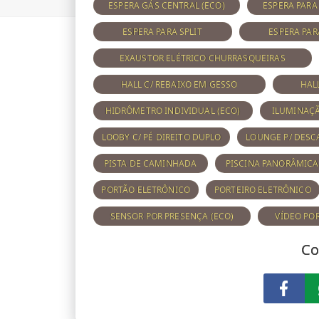
ESPERA GÁS CENTRAL (ECO)
ESPERA PAR
ESPERA PARA SPLIT
ESPERA PAR
EXAUSTOR ELÉTRICO CHURRASQUEIRAS
HALL C/ REBAIXO EM GESSO
HAL
HIDRÔMETRO INDIVIDUAL (ECO)
ILUMINAÇÃ
LOOBY C/ PÉ DIREITO DUPLO
LOUNGE P/ DESC
PISTA DE CAMINHADA
PISCINA PANORÂMICA
PORTÃO ELETRÔNICO
PORTEIRO ELETRÔNICO
SENSOR POR PRESENÇA (ECO)
VÍDEO POR
Co