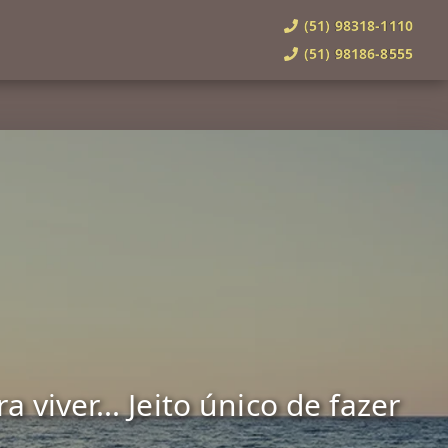
(51) 98318-1110
(51) 98186-8555
viver... Jeito único de fazer