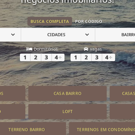
BUSCA COMPLETA
POR CÓDIGO
CIDADES
BAIRR
Dormitórios
Vagas
1
2
3
4
+
1
2
3
4
+
OS
CASA BAIRRO
CASA
O
LOFT
TERRENO BAIRRO
TERRENOS EM CONDOMÍNI