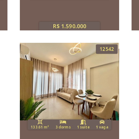
R$ 1.590.000
12542
133.61 m²
3 dorms
1 suíte
1 vaga