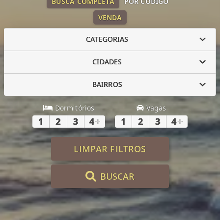
BUSCA COMPLETA
POR CÓDIGO
VENDA
CATEGORIAS
CIDADES
BAIRROS
Dormitórios
Vagas
1
2
3
4
+
1
2
3
4
+
LIMPAR FILTROS
BUSCAR