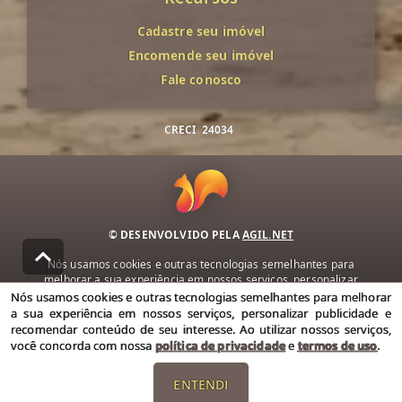
Cadastre seu imóvel
Encomende seu imóvel
Fale conosco
CRECI
24034
© DESENVOLVIDO PELA
AGIL.NET
Nós usamos cookies e outras tecnologias semelhantes para
melhorar a sua experiência em nossos serviços, personalizar
publicidade e recomendar conteúdo de seu interesse. Ao utilizar
Nós usamos cookies e outras tecnologias semelhantes para melhorar
nossos serviços, você concorda com nossa política de privacidade e
a sua experiência em nossos serviços, personalizar publicidade e
termos de uso.
recomendar conteúdo de seu interesse. Ao utilizar nossos serviços,
você concorda com nossa
política de privacidade
e
termos de uso
.
Política de Privacidade
Termos de uso
ENTENDI