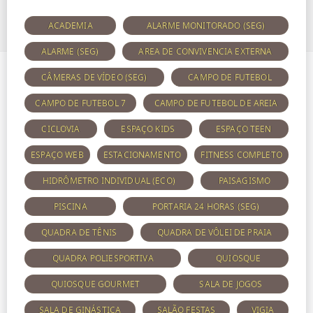
ACADEMIA
ALARME MONITORADO (SEG)
ALARME (SEG)
AREA DE CONVIVENCIA EXTERNA
CÂMERAS DE VÍDEO (SEG)
CAMPO DE FUTEBOL
CAMPO DE FUTEBOL 7
CAMPO DE FUTEBOL DE AREIA
CICLOVIA
ESPAÇO KIDS
ESPAÇO TEEN
ESPAÇO WEB
ESTACIONAMENTO
FITNESS COMPLETO
HIDRÔMETRO INDIVIDUAL (ECO)
PAISAGISMO
PISCINA
PORTARIA 24 HORAS (SEG)
QUADRA DE TÊNIS
QUADRA DE VÔLEI DE PRAIA
QUADRA POLIESPORTIVA
QUIOSQUE
QUIOSQUE GOURMET
SALA DE JOGOS
SALA DE GINÁSTICA
SALÃO FESTAS
VIGIA