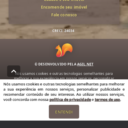
Encomende seu imóvel
Fale conosco
CRECI
24034
© DESENVOLVIDO PELA
AGIL.NET
Nós usamos cookies e outras tecnologias semelhantes para
melhorar a sua experiência em nossos serviços, personalizar
publicidade e recomendar conteúdo de seu interesse. Ao utilizar
Nós usamos cookies e outras tecnologias semelhantes para melhorar
nossos serviços, você concorda com nossa política de privacidade e
a sua experiência em nossos serviços, personalizar publicidade e
termos de uso.
recomendar conteúdo de seu interesse. Ao utilizar nossos serviços,
você concorda com nossa
política de privacidade
e
termos de uso
.
Política de Privacidade
Termos de uso
ENTENDI