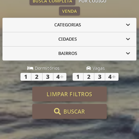
BUSCA COMPLETA
POR CÓDIGO
VENDA
CATEGORIAS
CIDADES
BAIRROS
Dormitórios
Vagas
1
2
3
4
+
1
2
3
4
+
LIMPAR FILTROS
BUSCAR