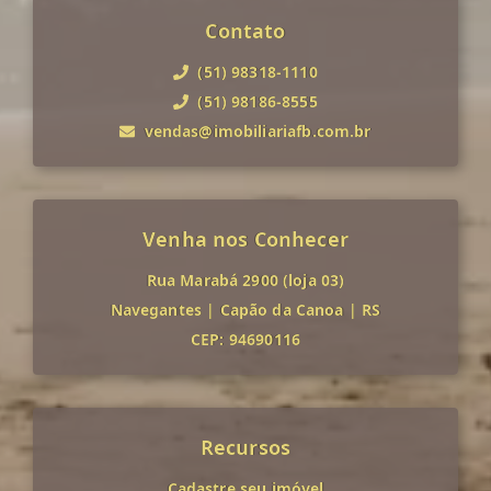
Contato
(51) 98318-1110
(51) 98186-8555
vendas@imobiliariafb.com.br
Venha nos Conhecer
Rua Marabá 2900 (loja 03)
Navegantes
|
Capão da Canoa
|
RS
CEP: 94690116
Recursos
Cadastre seu imóvel