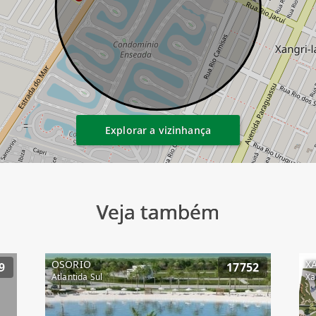
Explorar a vizinhança
Veja também
OSORIO
X
9
17752
Atlantida Sul
Xa