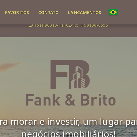
FAVORITOS
CONTATO
LANÇAMENTOS
(51) 98318-1110
(51) 98186-8555
 morar e investir, um lugar para 
negócios imobiliários!