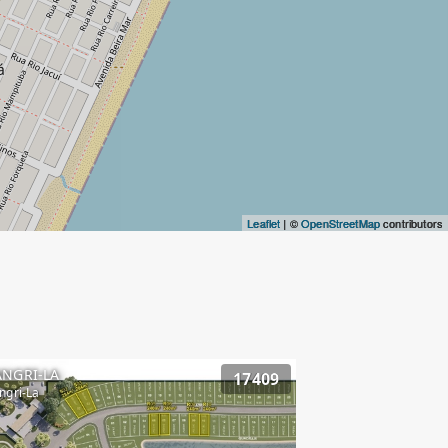
Leaflet
| ©
OpenStreetMap
contributors
ANGRI-LA
17409
ngri-La