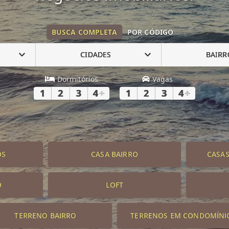
BUSCA COMPLETA
POR CÓDIGO
CIDADES
BAIRR
Dormitórios
Vagas
1
2
3
4
+
1
2
3
4
+
OS
CASA BAIRRO
CASA
O
LOFT
TERRENO BAIRRO
TERRENOS EM CONDOMÍNI