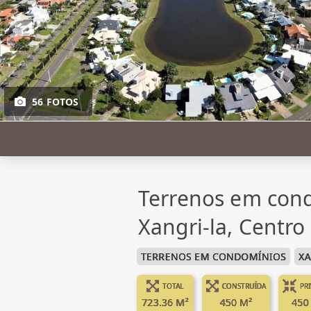
56 FOTOS
Terrenos em con
Xangri-la, Centro
TERRENOS EM CONDOMÍNIOS
XA
TOTAL
CONSTRUÍDA
PR
723.36 M²
450 M²
450