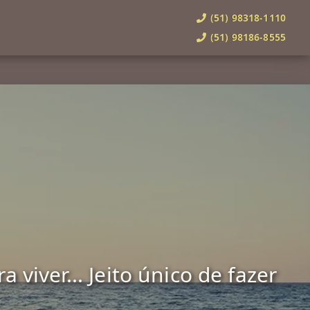
(51) 98318-1110
(51) 98186-8555
viver... Jeito único de fazer