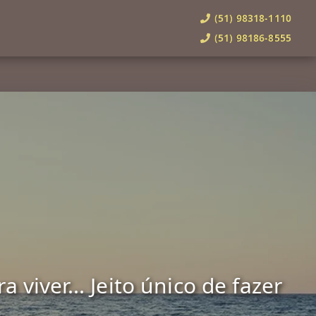
(51) 98318-1110
(51) 98186-8555
viver... Jeito único de fazer