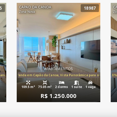
CAPAO DA CANOA
C
5
18987
Zona Nova
Zo
APARTAMENTOS
Canoa, apartamento à venda Cap
ira-Mar à Venda em Capão da Canoa, Vista Panorâmica para o Mar, 2 Dormi
20%
109.5 m²
75.05 m²
2 dorms
1 suíte
1 vaga
R$ 1.250.000