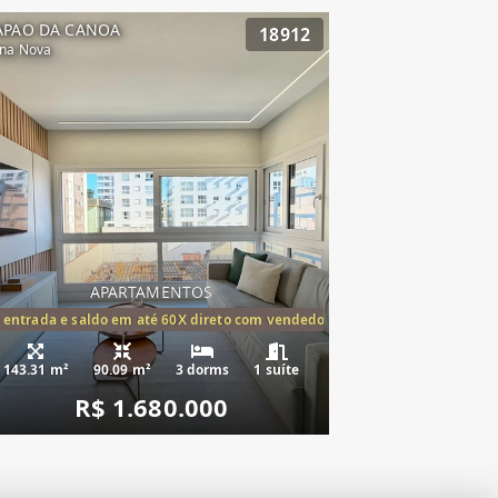
APAO DA CANOA
18912
na Nova
APARTAMENTOS
tórios,(1suíte)
 entrada e saldo em até 60X direto com vendedor
143.31 m²
90.09 m²
3 dorms
1 suíte
R$ 1.680.000