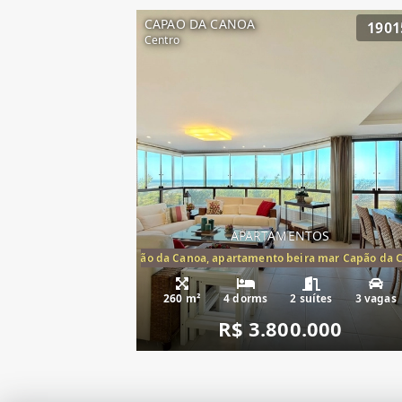
CAPAO DA CANOA
1901
Centro
APARTAMENTOS
artamento frente mar Capão da Canoa, apartamento beira mar Capão da 
Apartamento Be
260 m²
4 dorms
2 suítes
3 vagas
R$ 3.800.000