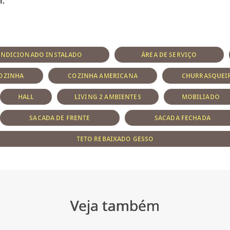
ONDICIONADO INSTALADO
ÁREA DE SERVIÇO
OZINHA
COZINHA AMERICANA
CHURRASQUEI
HALL
LIVING 2 AMBIENTES
MOBILIADO
SACADA DE FRENTE
SACADA FECHADA
TETO REBAIXADO GESSO
Veja também