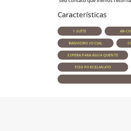
Características
1 SUÍTE
AR-C
BANHEIRO SOCIAL
C
ESPERA PARA ÁGUA QUENTE
PISO PORCELANATO