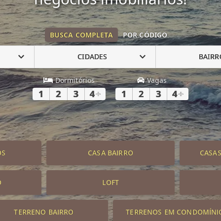
BUSCA COMPLETA
POR CÓDIGO
CIDADES
BAIRR
Dormitórios
Vagas
1
2
3
4
+
1
2
3
4
+
OS
CASA BAIRRO
CASA
O
LOFT
TERRENO BAIRRO
TERRENOS EM CONDOMÍNI