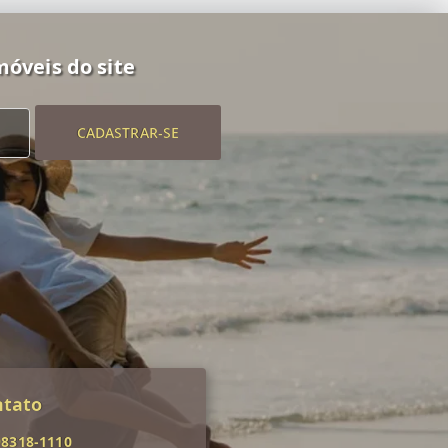
móveis do site
CADASTRAR-SE
ntato
98318-1110