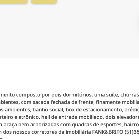
nto composto por dois dormitórios, uma suíte, churrasq
mbientes, com sacada fechada de frente, finamente mobili
s ambientes, banho social, box de estacionamento, prédi
rteiro eletrônico, hall de entrada mobiliado, dois elevado
 da praça bem arborizadas com quadras de esportes, bairr
m dos nossos corretores da imobiliária FANK&BRITO (51)362