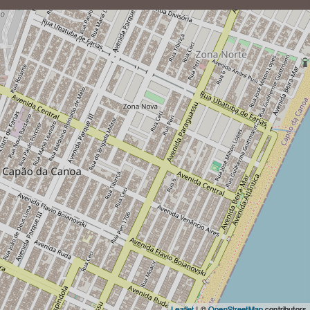
Leaflet
| ©
OpenStreetMap
contributors