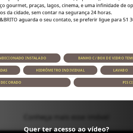
aço gourmet, praças, lagos, cinema, e uma infinidade de o
os da cidade, sem contar na segurança 24 horas.
&BRITO aguarda o seu contato, se preferir ligue para 51 3
NDICIONADO INSTALADO
BANHO C/ BOX DE VIDRO TE
ADAS
HIDRÔMETRO INDIVIDUAL
LAVABO
E DECORADO
PISC
Conheça mais esse imóvel
Quer ter acesso ao vídeo?