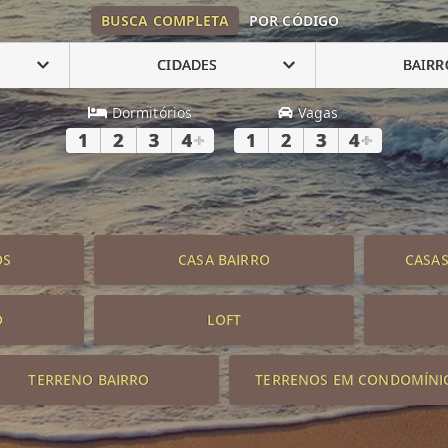
BUSCA COMPLETA
POR CÓDIGO
CIDADES
BAIRR
Dormitórios
Vagas
1
2
3
4
+
1
2
3
4
+
OS
CASA BAIRRO
CASA
O
LOFT
TERRENO BAIRRO
TERRENOS EM CONDOMÍNI