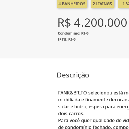
4 BANHEIROS
2 LIVINGS
1 
R$ 4.200.000
Condomínio: R$ 0
IPTU: R$ 0
Descrição
FANK&BRITO selecionou está ma
mobiliada e finamente decorad
solar e hidro, espera para ener
dois carros.
Para você quer qualidade de vid
de condomínio fechado, composto