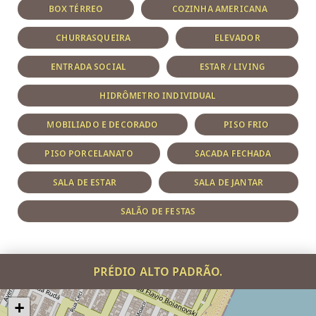
BOX TÉRREO
COZINHA AMERICANA
CHURRASQUEIRA
ELEVADOR
ENTRADA SOCIAL
ESTAR / LIVING
HIDRÔMETRO INDIVIDUAL
MOBILIADO E DECORADO
PISO FRIO
PISO PORCELANATO
SACADA FECHADA
SALA DE ESTAR
SALA DE JANTAR
SALÃO DE FESTAS
PRÉDIO ALTO PADRÃO.
+