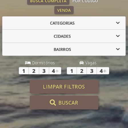
BUSCA COMPLETA
POR CÓDIGO
VENDA
CATEGORIAS
CIDADES
BAIRROS
Dormitórios
Vagas
1
2
3
4
+
1
2
3
4
+
LIMPAR FILTROS
BUSCAR