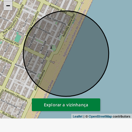
−
Explorar a vizinhança
Leaflet
| ©
OpenStreetMap
contributors