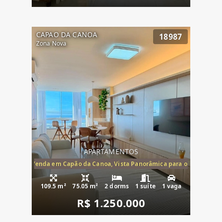
CAPAO DA CANOA
18987
Zona Nova
APARTAMENTOS
ira-Mar à Venda em Capão da Canoa, Vista Panorâmica para o Mar, 2 Dormi
109.5 m²
75.05 m²
2 dorms
1 suíte
1 vaga
R$ 1.250.000