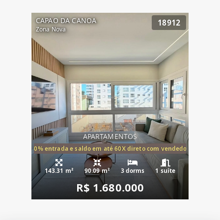
CAPAO DA CANOA
18912
Zona Nova
APARTAMENTOS
20% entrada e saldo em até 60X direto com vendedor
143.31 m²
90.09 m²
3 dorms
1 suíte
R$ 1.680.000