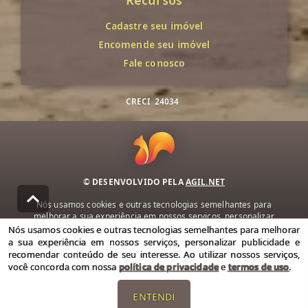
Recursos
Cadastre seu imóvel
Encomende seu imóvel
Fale conosco
CRECI
24034
© DESENVOLVIDO PELA
AGIL.NET
Nós usamos cookies e outras tecnologias semelhantes para
melhorar a sua experiência em nossos serviços, personalizar
publicidade e recomendar conteúdo de seu interesse. Ao utilizar
Nós usamos cookies e outras tecnologias semelhantes para melhorar
nossos serviços, você concorda com nossa política de privacidade e
a sua experiência em nossos serviços, personalizar publicidade e
termos de uso.
recomendar conteúdo de seu interesse. Ao utilizar nossos serviços,
você concorda com nossa
política de privacidade
e
termos de uso
.
Política de Privacidade
Termos de uso
ENTENDI