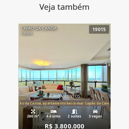
Veja também
CAPAO DA CANOA
19015
Centro
APARTAMENTOS
te mar Capão da Canoa, apartamento beira mar Capão da Canoa, aparta
260 m²
4 dorms
2 suítes
3 vagas
R$ 3.800.000