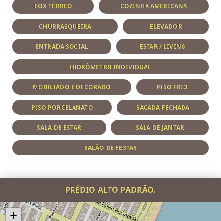
BOX TÉRREO
COZINHA AMERICANA
CHURRASQUEIRA
ELEVADOR
ENTRADA SOCIAL
ESTAR / LIVING
HIDRÔMETRO INDIVIDUAL
MOBILIADO E DECORADO
PISO FRIO
PISO PORCELANATO
SACADA FECHADA
SALA DE ESTAR
SALA DE JANTAR
SALÃO DE FESTAS
PRÉDIO ALTO PADRÃO.
+