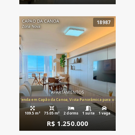
CAPAO DA CANOA
18987
Zona Nova
APARTAMENTOS
ira-Mar à Venda em Capão da Canoa, Vista Panorâmica para o Mar, 2 Dormi
109.5 m²
75.05 m²
2 dorms
1 suíte
1 vaga
R$ 1.250.000