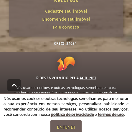
Recursos
Cadastre seu imóvel
Encomende seu imóvel
Fale conosco
CRECI
24034
© DESENVOLVIDO PELA
AGIL.NET
Nós usamos cookies e outras tecnologias semelhantes para
melhorar a sua experiência em nossos serviços, personalizar
publicidade e recomendar conteúdo de seu interesse. Ao utilizar
Nós usamos cookies e outras tecnologias semelhantes para melhorar
nossos serviços, você concorda com nossa política de privacidade e
a sua experiência em nossos serviços, personalizar publicidade e
termos de uso.
recomendar conteúdo de seu interesse. Ao utilizar nossos serviços,
você concorda com nossa
política de privacidade
e
termos de uso
.
Política de Privacidade
Termos de uso
ENTENDI