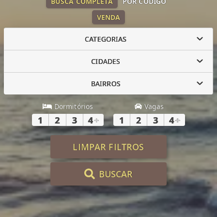
BUSCA COMPLETA
POR CÓDIGO
VENDA
CATEGORIAS
CIDADES
BAIRROS
Dormitórios
Vagas
1
2
3
4
+
1
2
3
4
+
LIMPAR FILTROS
BUSCAR