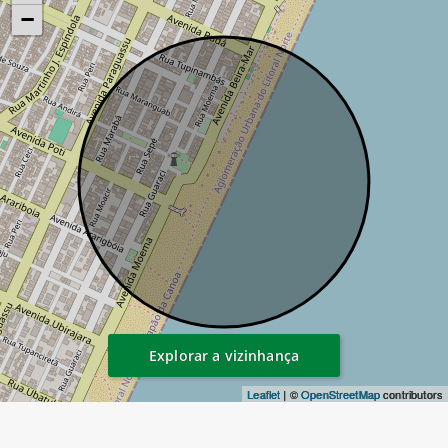
−
Explorar a vizinhança
Leaflet
| ©
OpenStreetMap
contributors