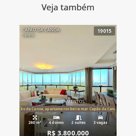
Veja também
CAPAO DA CANOA
19015
Centro
APARTAMENTOS
te mar Capão da Canoa, apartamento beira mar Capão da Canoa, aparta
260 m²
4 dorms
2 suítes
3 vagas
R$ 3.800.000