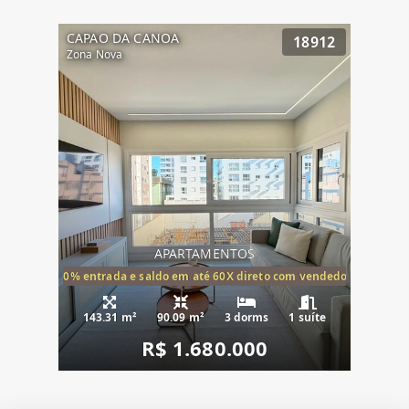
CAPAO DA CANOA
18912
Zona Nova
APARTAMENTOS
20% entrada e saldo em até 60X direto com vendedor
143.31 m²
90.09 m²
3 dorms
1 suíte
R$ 1.680.000