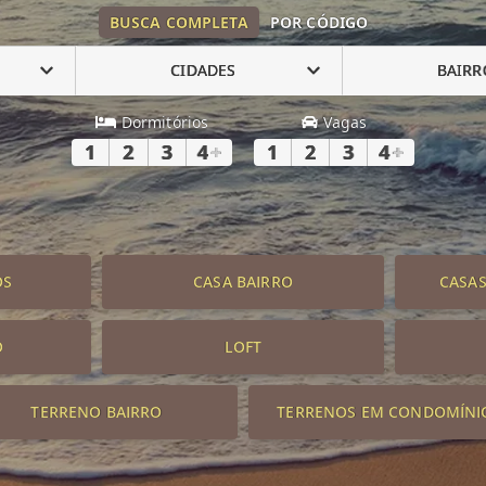
BUSCA COMPLETA
POR CÓDIGO
CIDADES
BAIRR
Dormitórios
Vagas
1
2
3
4
+
1
2
3
4
+
OS
CASA BAIRRO
CASA
O
LOFT
TERRENO BAIRRO
TERRENOS EM CONDOMÍNI