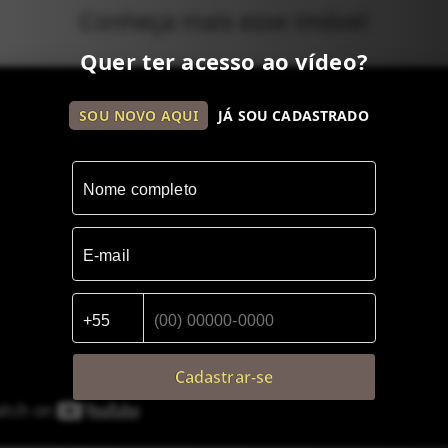
Conheça mais esse imóvel
Quer ter acesso ao vídeo?
SOU NOVO AQUI
JÁ SOU CADASTRADO
Cadastrar-se