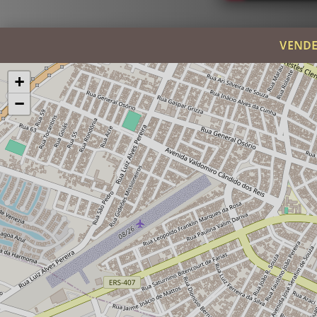
VENDE
+
−