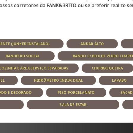
ossos corretores da FANK&BRITO ou se preferir realize s
ENTE (JUNKER INSTALADO)
ANDAR ALTO
BANHEIRO SOCIAL
BANHO C/ BOX DE VIDRO TEMP
COZINHA E ÁREA SERVIÇO SEPARADAS
CHURRASQUEIRA
ALL
HIDRÔMETRO INDIVIDUAL
LAVABO
ADO E DECORADO
PISO PORCELANATO
SACAD
SALA DE ESTAR