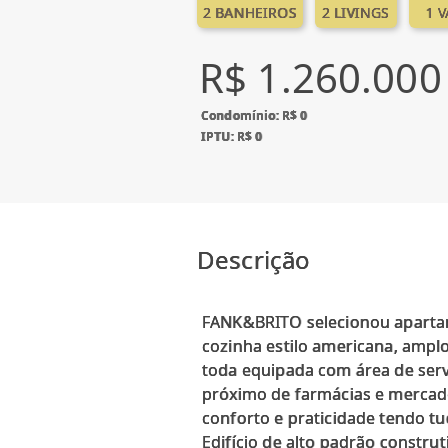
2 BANHEIROS
2 LIVINGS
1 
R$ 1.260.000
Condomínio: R$ 0
IPTU: R$ 0
Descrição
FANK&BRITO selecionou apartame
cozinha estilo americana, amplo
toda equipada com área de serv
próximo de farmácias e mercad
conforto e praticidade tendo tu
Edifício de alto padrão construt