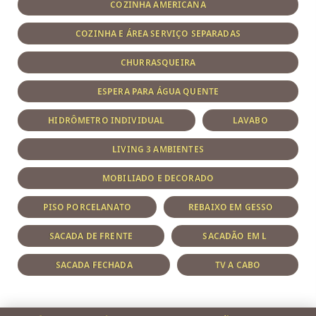
COZINHA AMERICANA
COZINHA E ÁREA SERVIÇO SEPARADAS
CHURRASQUEIRA
ESPERA PARA ÁGUA QUENTE
HIDRÔMETRO INDIVIDUAL
LAVABO
LIVING 3 AMBIENTES
MOBILIADO E DECORADO
PISO PORCELANATO
REBAIXO EM GESSO
SACADA DE FRENTE
SACADÃO EM L
SACADA FECHADA
TV A CABO