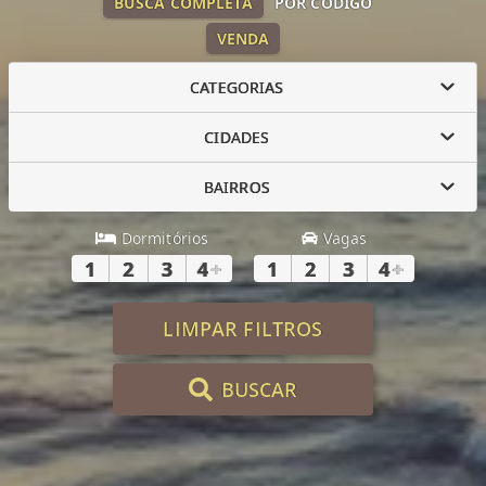
BUSCA COMPLETA
POR CÓDIGO
VENDA
CATEGORIAS
CIDADES
BAIRROS
Dormitórios
Vagas
1
2
3
4
+
1
2
3
4
+
LIMPAR FILTROS
BUSCAR