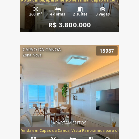
te mar Capão da Canoa, apartamento beira mar Capão da Canoa, aparta
260 m²
4 dorms
2 suítes
3 vagas
R$ 3.800.000
CAPAO DA CANOA
18987
Zona Nova
APARTAMENTOS
ira-Mar à Venda em Capão da Canoa, Vista Panorâmica para o Mar, 2 Dormi