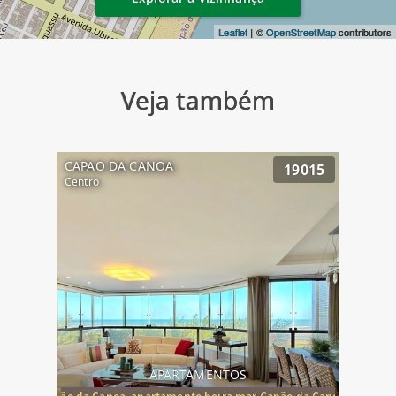
Leaflet
| ©
OpenStreetMap
contributors
Veja também
CAPAO DA CANOA
19015
Centro
APARTAMENTOS