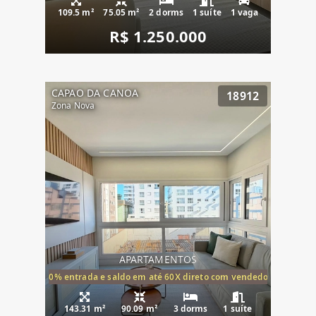
109.5 m²
75.05 m²
2 dorms
1 suíte
1 vaga
R$ 1.250.000
CAPAO DA CANOA
18912
Zona Nova
APARTAMENTOS
20% entrada e saldo em até 60X direto com vendedor
143.31 m²
90.09 m²
3 dorms
1 suíte