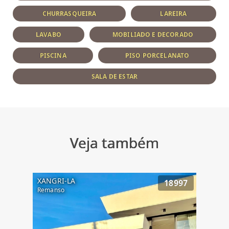
CHURRASQUEIRA
LAREIRA
LAVABO
MOBILIADO E DECORADO
PISCINA
PISO PORCELANATO
SALA DE ESTAR
Veja também
XANGRI-LA
18997
Remanso