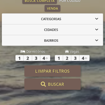
BUSCA COMPLETA
POR CÓDIGO
VENDA
CATEGORIAS
CIDADES
BAIRROS
Dormitórios
Vagas
1
2
3
4
+
1
2
3
4
+
LIMPAR FILTROS
BUSCAR