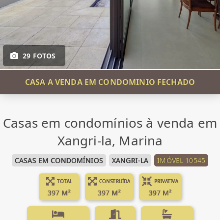
29 FOTOS
CASA A VENDA EM CONDOMINIO FECHADO
Casas em condomínios à venda em
Xangri-la, Marina
CASAS EM CONDOMÍNIOS
XANGRI-LA
IMÓVEL 10545
TOTAL
CONSTRUÍDA
PRIVATIVA
397 M²
397 M²
397 M²