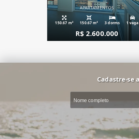
APARTAMENTOS
apartamento fren
150.67 m²
150.67 m²
3 dorms
1 vaga
R$ 2.600.000
Cadastre-se a