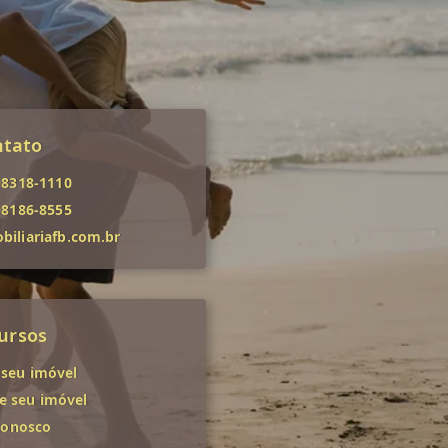
ntato
98318-1110
98186-8555
iliariafb.com.br
ursos
 seu imóvel
 seu imóvel
conosco