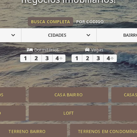
BUSCA COMPLETA
POR CÓDIGO
CIDADES
BAIRR
Dormitórios
Vagas
1
2
3
4
+
1
2
3
4
+
OS
CASA BAIRRO
CASA
O
LOFT
TERRENO BAIRRO
TERRENOS EM CONDOMÍNI