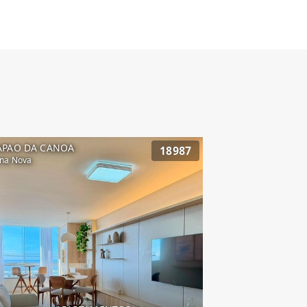
APAO DA CANOA
18987
na Nova