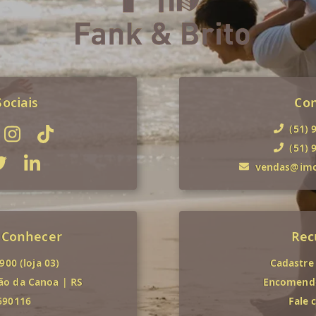
ociais
Co
(51) 
(51) 
vendas@imob
 Conhecer
Rec
00 (loja 03)
Cadastre
ão da Canoa
|
RS
Encomende
690116
Fale 