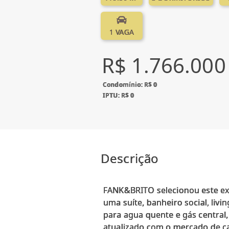
1 VAGA
R$ 1.766.000
Condomínio: R$ 0
IPTU: R$ 0
Descrição
FANK&BRITO selecionou este exc
uma suíte, banheiro social, liv
para agua quente e gás central
atualizado com o mercado de c