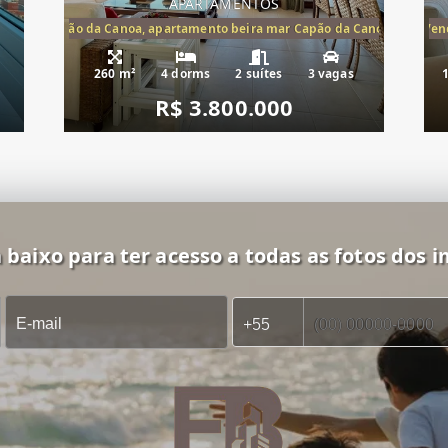
APARTAMENTOS
te mar Capão da Canoa, apartamento beira mar Capão da Canoa, aparta
Apartamento Beira-Mar à Vend
260 m²
4 dorms
2 suítes
3 vagas
R$ 3.800.000
 baixo para ter acesso a todas as fotos dos i