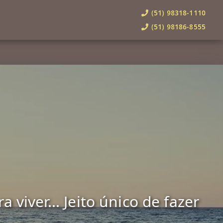
(51) 98318-1110
(51) 98186-8555
viver... Jeito único de fazer