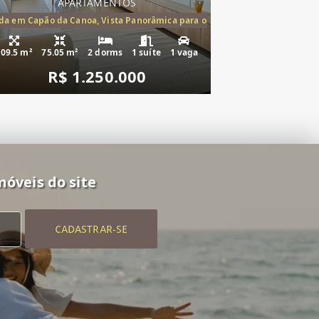
APARTAMENTOS
mento à venda Cap
a em Capão da Canoa, Vista Panorâmica para o Mar, 2 Dormitórios,(1suíte
109.5 m²
75.05 m²
2 dorms
1 suíte
1 vaga
R$ 1.250.000
móveis do site
CADASTRAR-SE