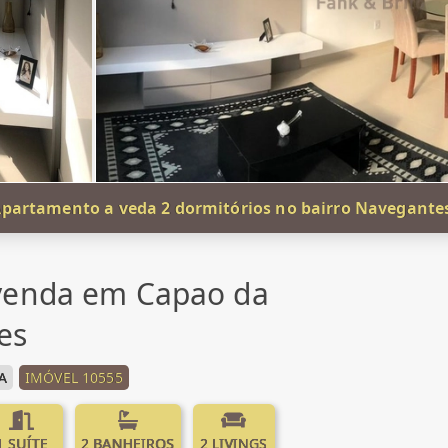
partamento a veda 2 dormitórios no bairro Navegante
venda em Capao da
es
A
IMÓVEL 10555
1 SUÍTE
2 BANHEIROS
2 LIVINGS