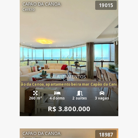
CAPAO DA CANOA
19015
Centro
APARTAMENTOS
te mar Capão da Canoa, apartamento beira mar Capão da Canoa, aparta
260 m²
4 dorms
2 suítes
3 vagas
R$ 3.800.000
CAPAO DA CANOA
18987