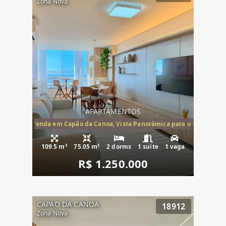
Zona Nova
APARTAMENTOS
ira-Mar à Venda em Capão da Canoa, Vista Panorâmica para o Mar, 2 Dormi
109.5 m²
75.05 m²
2 dorms
1 suíte
1 vaga
R$ 1.250.000
CAPAO DA CANOA
18912
Zona Nova