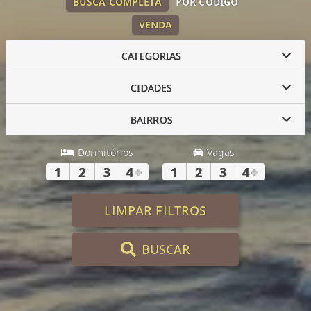
BUSCA COMPLETA
POR CÓDIGO
VENDA
CATEGORIAS
CIDADES
BAIRROS
Dormitórios
Vagas
1
2
3
4
+
1
2
3
4
+
LIMPAR FILTROS
BUSCAR