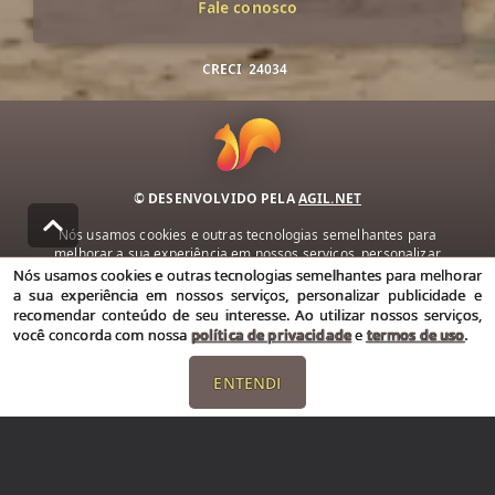
Fale conosco
CRECI
24034
© DESENVOLVIDO PELA
AGIL.NET
Nós usamos cookies e outras tecnologias semelhantes para
melhorar a sua experiência em nossos serviços, personalizar
publicidade e recomendar conteúdo de seu interesse. Ao utilizar
Nós usamos cookies e outras tecnologias semelhantes para melhorar
nossos serviços, você concorda com nossa política de privacidade e
a sua experiência em nossos serviços, personalizar publicidade e
termos de uso.
recomendar conteúdo de seu interesse. Ao utilizar nossos serviços,
você concorda com nossa
política de privacidade
e
termos de uso
.
Política de Privacidade
Termos de uso
ENTENDI