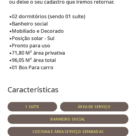
ou deixe o seu cadastro que iremos retornar.
▪️02 dormitórios (sendo 01 suíte)
▪️Banheiro social
▪️Mobiliado e Decorado
▪️Posição solar - Sul
▪️Pronto para uso
▪️71,80 M² área privativa
▪️96,05 M² área total
▪️01 Box Para carro
Características
1 SUÍTE
ÁREA DE SERVIÇO
BANHEIRO SOCIAL
COZINHA E ÁREA SERVIÇO SEPARADAS