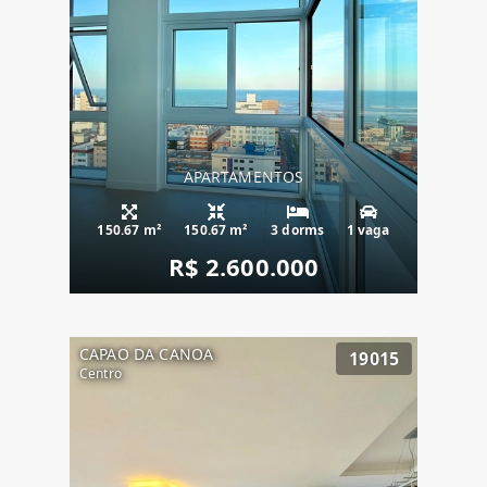
APARTAMENTOS
150.67 m²
150.67 m²
3 dorms
1 vaga
R$ 2.600.000
CAPAO DA CANOA
19015
Centro