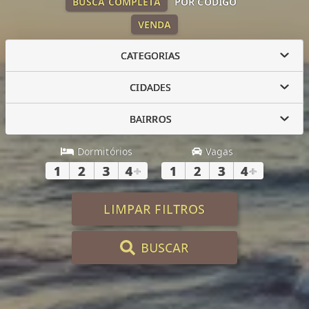
BUSCA COMPLETA
POR CÓDIGO
VENDA
CATEGORIAS
CIDADES
BAIRROS
Dormitórios
Vagas
1
2
3
4
+
1
2
3
4
+
LIMPAR FILTROS
BUSCAR