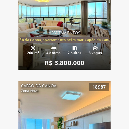
APARTAMENTOS
te mar Capão da Canoa, apartamento beira mar Capão da Canoa, aparta
260 m²
4 dorms
2 suítes
3 vagas
R$ 3.800.000
CAPAO DA CANOA
18987
Zona Nova