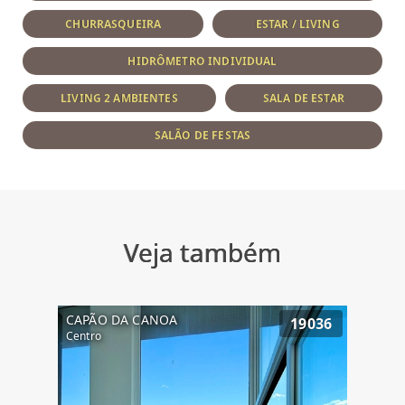
CHURRASQUEIRA
ESTAR / LIVING
HIDRÔMETRO INDIVIDUAL
LIVING 2 AMBIENTES
SALA DE ESTAR
SALÃO DE FESTAS
Veja também
CAPÃO DA CANOA
19036
Centro