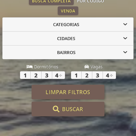
BUSCA COMPLETA
POR CÓDIGO
VENDA
CATEGORIAS
CIDADES
BAIRROS
Dormitórios
Vagas
1
2
3
4
+
1
2
3
4
+
LIMPAR FILTROS
BUSCAR