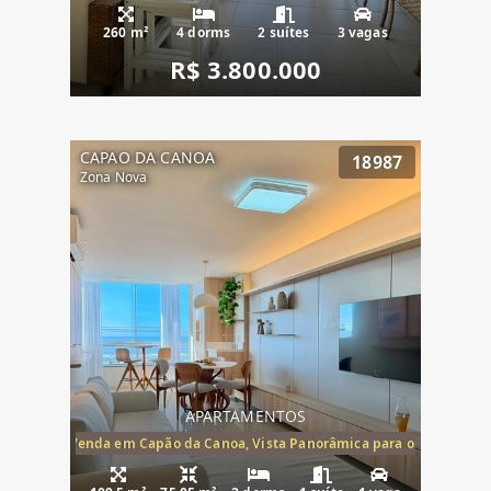
260 m²
4 dorms
2 suítes
3 vagas
R$ 3.800.000
CAPAO DA CANOA
18987
Zona Nova
APARTAMENTOS
ira-Mar à Venda em Capão da Canoa, Vista Panorâmica para o Mar, 2 Dormi