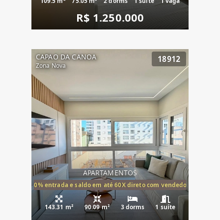
109.5 m²
75.05 m²
2 dorms
1 suíte
1 vaga
R$ 1.250.000
CAPAO DA CANOA
18912
Zona Nova
APARTAMENTOS
20% entrada e saldo em até 60X direto com vendedor
143.31 m²
90.09 m²
3 dorms
1 suíte