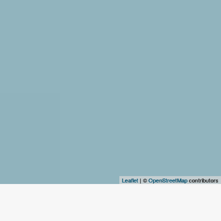
Leaflet
| ©
OpenStreetMap
contributors