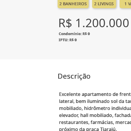
2 BANHEIROS
2 LIVINGS
1 
R$ 1.200.000
Condomínio: R$ 0
IPTU: R$ 0
Descrição
Excelente apartamento de frent
lateral, bem iluminado sol da ta
mobiliado, hidrômetro individua
elevador, hall mobiliado, facha
restaurantes, farmácias, merca
próximo da praça Tiarajú.