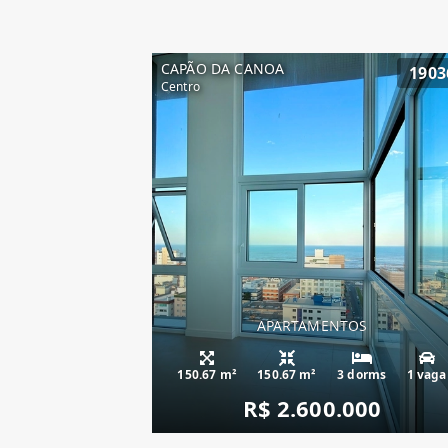
CAPÃO DA CANOA
1903
Centro
APARTAMENTOS
apartamento fren
150.67 m²
150.67 m²
3 dorms
1 vaga
R$ 2.600.000