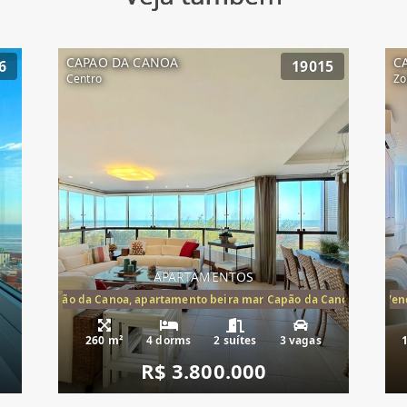
CAPAO DA CANOA
C
6
19015
Centro
Zo
APARTAMENTOS
te mar Capão da Canoa, apartamento beira mar Capão da Canoa, aparta
Apartamento Beira-Mar à Vend
260 m²
4 dorms
2 suítes
3 vagas
R$ 3.800.000