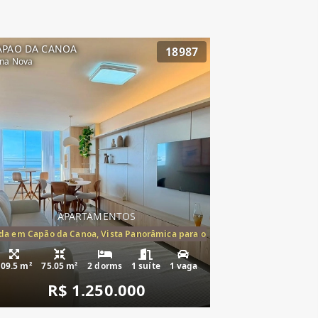
APAO DA CANOA
18987
na Nova
APARTAMENTOS
mento à venda Cap
a em Capão da Canoa, Vista Panorâmica para o Mar, 2 Dormitórios,(1suíte
109.5 m²
75.05 m²
2 dorms
1 suíte
1 vaga
R$ 1.250.000