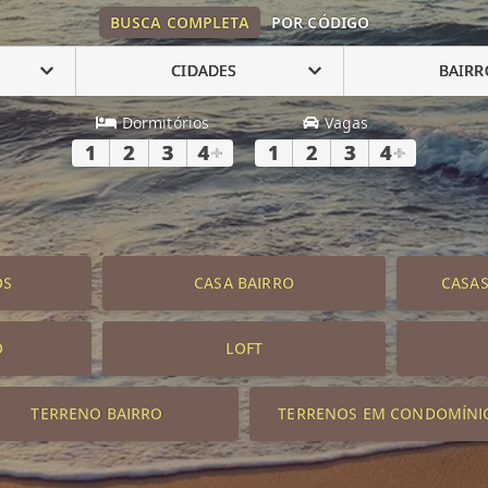
BUSCA COMPLETA
POR CÓDIGO
CIDADES
BAIRR
Dormitórios
Vagas
1
2
3
4
+
1
2
3
4
+
OS
CASA BAIRRO
CASA
O
LOFT
TERRENO BAIRRO
TERRENOS EM CONDOMÍNI