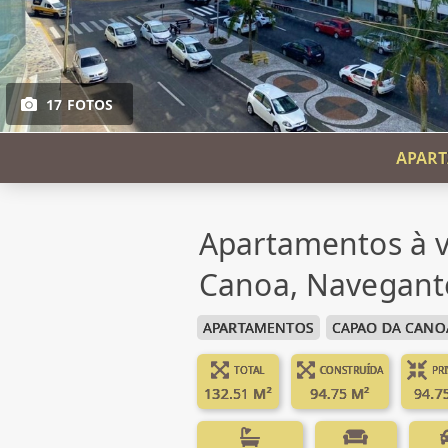
17 FOTOS
APART
Apartamentos à 
Canoa, Navegant
APARTAMENTOS
CAPAO DA CANO
TOTAL
CONSTRUÍDA
PR
132.51 M²
94.75 M²
94.7