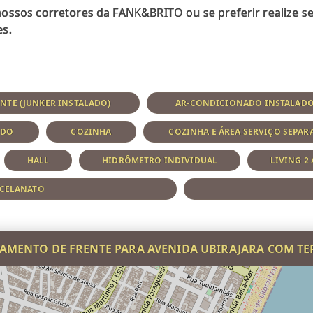
nossos corretores da FANK&BRITO ou se preferir realize 
NTE (JUNKER INSTALADO)
AR-CONDICIONADO INSTALAD
ADO
COZINHA
COZINHA E ÁREA SERVIÇO SEPAR
HALL
HIDRÔMETRO INDIVIDUAL
LIVING 2
RCELANATO
AMENTO DE FRENTE PARA AVENIDA UBIRAJARA COM T