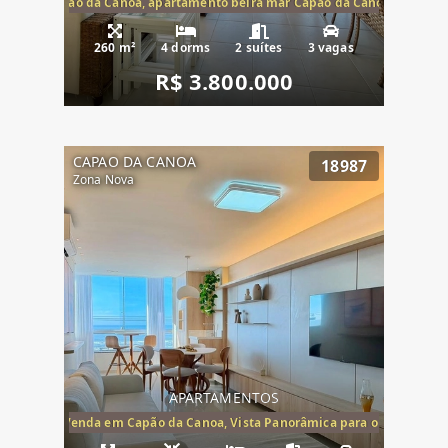
te mar Capão da Canoa, apartamento beira mar Capão da Canoa, aparta
260 m²
4 dorms
2 suítes
3 vagas
R$ 3.800.000
CAPAO DA CANOA
18987
Zona Nova
APARTAMENTOS
ira-Mar à Venda em Capão da Canoa, Vista Panorâmica para o Mar, 2 Dormi