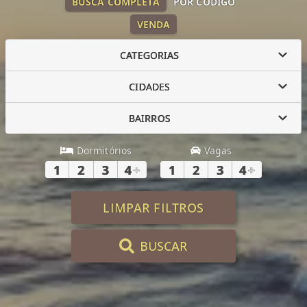
BUSCA COMPLETA
POR CÓDIGO
VENDA
CATEGORIAS
CIDADES
BAIRROS
Dormitórios
Vagas
1
2
3
4
+
1
2
3
4
+
LIMPAR FILTROS
BUSCAR