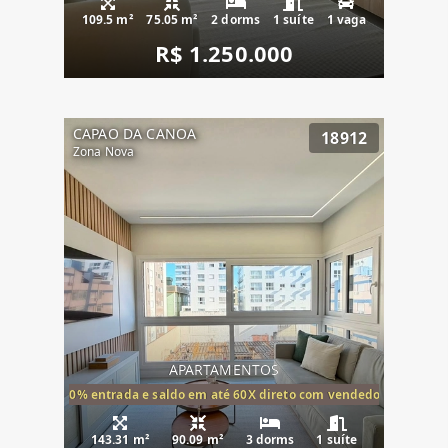
109.5 m²
75.05 m²
2 dorms
1 suíte
1 vaga
R$ 1.250.000
CAPAO DA CANOA
18912
Zona Nova
APARTAMENTOS
20% entrada e saldo em até 60X direto com vendedor
143.31 m²
90.09 m²
3 dorms
1 suíte