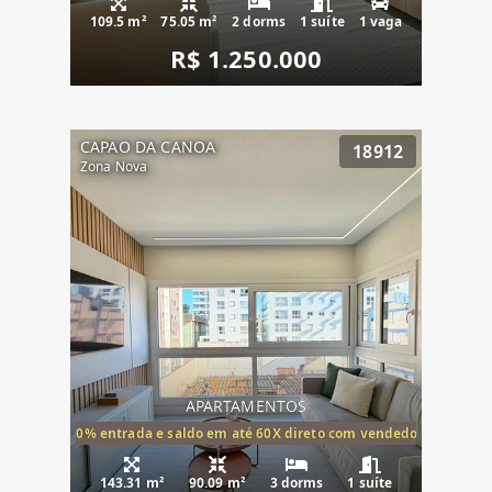
109.5 m²
75.05 m²
2 dorms
1 suíte
1 vaga
R$ 1.250.000
CAPAO DA CANOA
18912
Zona Nova
APARTAMENTOS
20% entrada e saldo em até 60X direto com vendedor
143.31 m²
90.09 m²
3 dorms
1 suíte