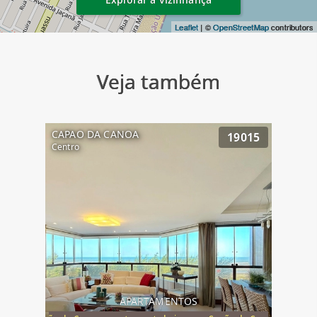
Leaflet
| ©
OpenStreetMap
contributors
Veja também
CAPAO DA CANOA
19015
Centro
APARTAMENTOS