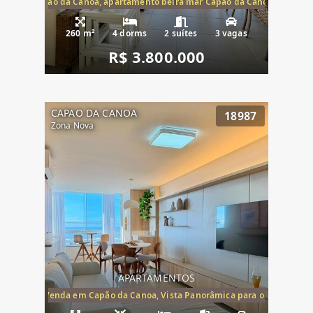
te mar Capão da Canoa, apartamento beira mar Capão da Canoa, aparta
260 m²
4 dorms
2 suítes
3 vagas
R$ 3.800.000
CAPAO DA CANOA
18987
Zona Nova
APARTAMENTOS
ira-Mar à Venda em Capão da Canoa, Vista Panorâmica para o Mar, 2 Dormi