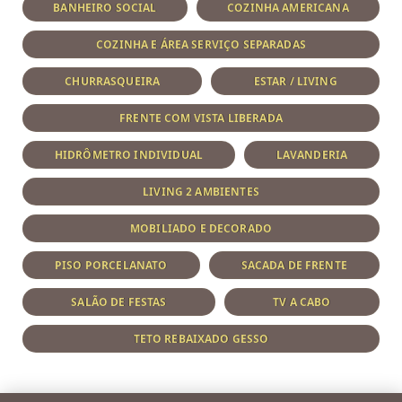
BANHEIRO SOCIAL
COZINHA AMERICANA
COZINHA E ÁREA SERVIÇO SEPARADAS
CHURRASQUEIRA
ESTAR / LIVING
FRENTE COM VISTA LIBERADA
HIDRÔMETRO INDIVIDUAL
LAVANDERIA
LIVING 2 AMBIENTES
MOBILIADO E DECORADO
PISO PORCELANATO
SACADA DE FRENTE
SALÃO DE FESTAS
TV A CABO
TETO REBAIXADO GESSO