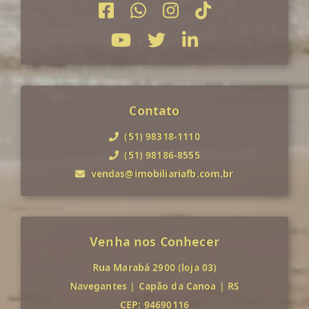
Contato
(51) 98318-1110
(51) 98186-8555
vendas@imobiliariafb.com.br
Venha nos Conhecer
Rua Marabá 2900 (loja 03)
Navegantes
|
Capão da Canoa
|
RS
CEP: 94690116