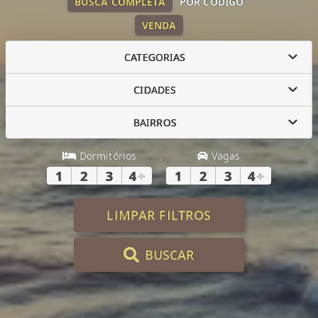
BUSCA COMPLETA
POR CÓDIGO
VENDA
CATEGORIAS
CIDADES
BAIRROS
Dormitórios
Vagas
1
2
3
4
+
1
2
3
4
+
LIMPAR FILTROS
BUSCAR