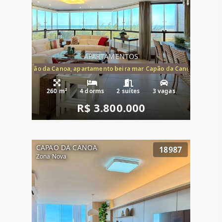
APARTAMENTOS
te mar Capão da Canoa, apartamento beira mar Capão da Canoa, aparta
260 m²
4 dorms
2 suítes
3 vagas
R$ 3.800.000
CAPAO DA CANOA
18987
Zona Nova