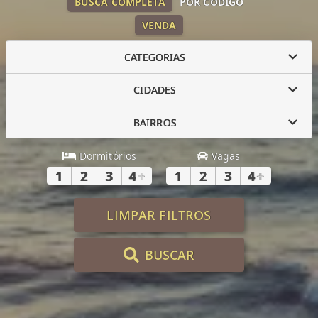
BUSCA COMPLETA
POR CÓDIGO
VENDA
CATEGORIAS
CIDADES
BAIRROS
Dormitórios
Vagas
1
2
3
4
+
1
2
3
4
+
LIMPAR FILTROS
BUSCAR