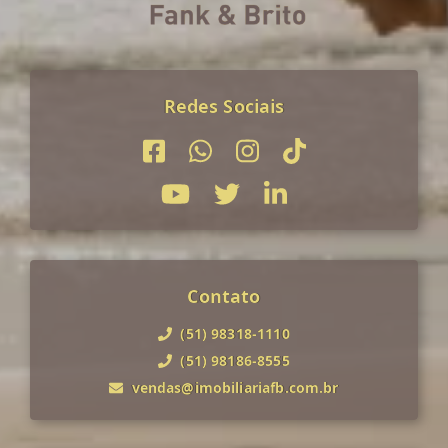
Redes Sociais
Contato
(51) 98318-1110
(51) 98186-8555
vendas@imobiliariafb.com.br