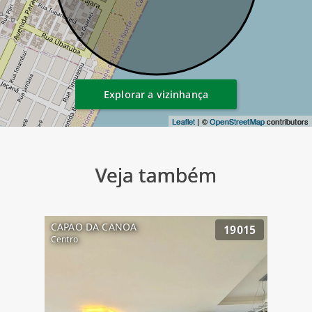
Explorar a vizinhança
Leaflet
| ©
OpenStreetMap
contributors
Veja também
CAPAO DA CANOA
19015
Centro