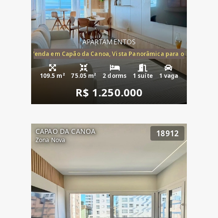
APARTAMENTOS
ira-Mar à Venda em Capão da Canoa, Vista Panorâmica para o Mar, 2 Dormi
109.5 m²
75.05 m²
2 dorms
1 suíte
1 vaga
R$ 1.250.000
CAPAO DA CANOA
18912
Zona Nova