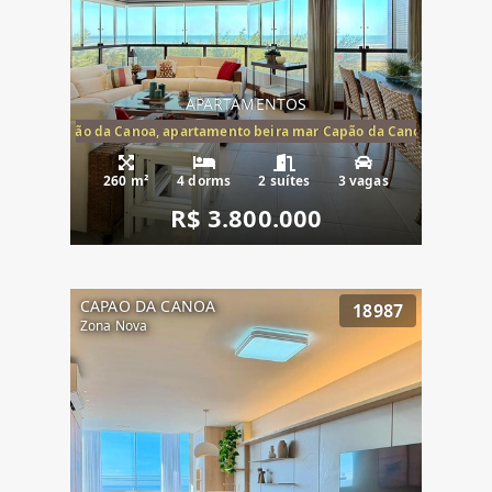
APARTAMENTOS
te mar Capão da Canoa, apartamento beira mar Capão da Canoa, aparta
260 m²
4 dorms
2 suítes
3 vagas
R$ 3.800.000
CAPAO DA CANOA
18987
Zona Nova