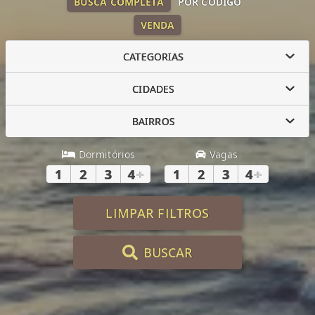
BUSCA COMPLETA
POR CÓDIGO
VENDA
CATEGORIAS
CIDADES
BAIRROS
Dormitórios
Vagas
1
2
3
4
+
1
2
3
4
+
LIMPAR FILTROS
BUSCAR