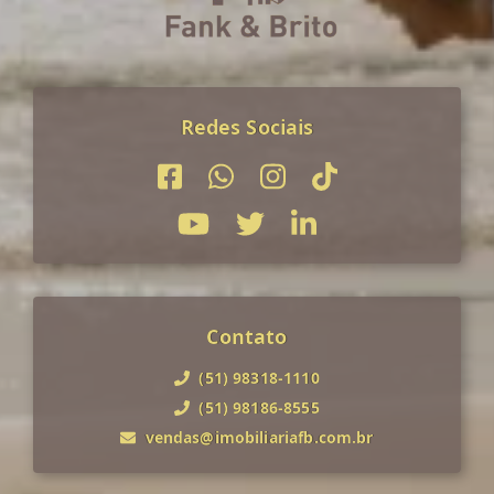
Redes Sociais
Contato
(51) 98318-1110
(51) 98186-8555
vendas@imobiliariafb.com.br