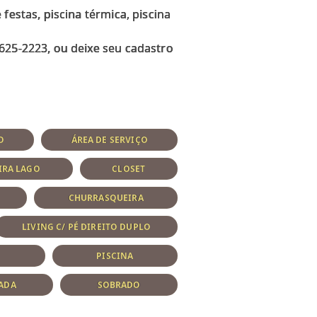
festas, piscina térmica, piscina
625-2223, ou deixe seu cadastro
O
ÁREA DE SERVIÇO
IRA LAGO
CLOSET
CHURRASQUEIRA
LIVING C/ PÉ DIREITO DUPLO
O
PISCINA
ADA
SOBRADO