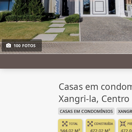
100 FOTOS
Casas em condom
Xangri-la, Centro
CASAS EM CONDOMÍNIOS
XANGR
TOTAL
CONSTRUÍDA
PR
544.02 M²
472.02 M²
472.0