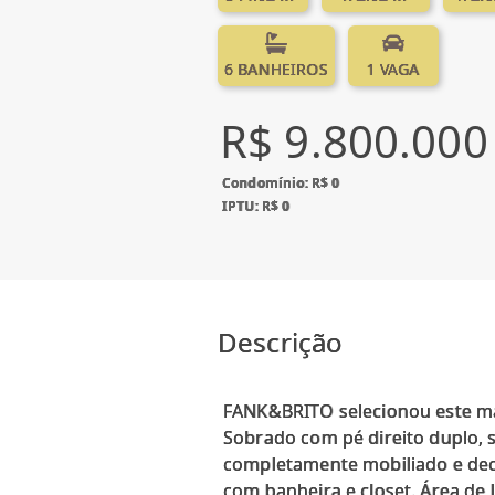
6 BANHEIROS
1 VAGA
R$ 9.800.000
Condomínio: R$ 0
IPTU: R$ 0
Descrição
FANK&BRITO selecionou este ma
Sobrado com pé direito duplo, s
completamente mobiliado e decor
com banheira e closet. Área de l