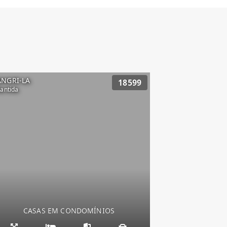
ANGRI-LA
18599
lantida
CASAS EM CONDOMÍNIOS
Condado de Capão,