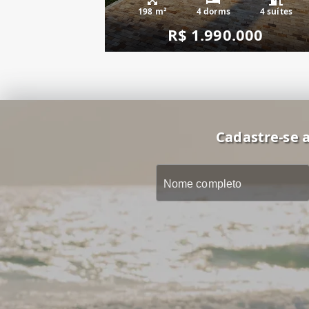
198 m²
4 dorms
4 suítes
R$ 1.990.000
Cadastre-se a