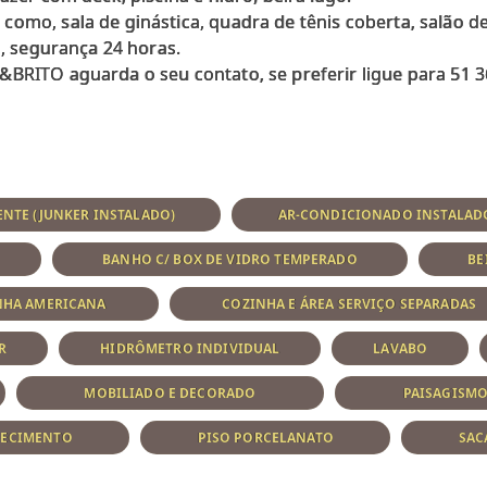
omo, sala de ginástica, quadra de tênis coberta, salão de 
o, segurança 24 horas.
&BRITO aguarda o seu contato, se preferir ligue para 51 3
NTE (JUNKER INSTALADO)
AR-CONDICIONADO INSTALAD
BANHO C/ BOX DE VIDRO TEMPERADO
BE
NHA AMERICANA
COZINHA E ÁREA SERVIÇO SEPARADAS
R
HIDRÔMETRO INDIVIDUAL
LAVABO
MOBILIADO E DECORADO
PAISAGISM
UECIMENTO
PISO PORCELANATO
SAC