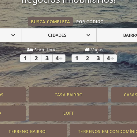
BUSCA COMPLETA
POR CÓDIGO
CIDADES
BAIRR
Dormitórios
Vagas
1
2
3
4
+
1
2
3
4
+
OS
CASA BAIRRO
CASA
O
LOFT
TERRENO BAIRRO
TERRENOS EM CONDOMÍNI