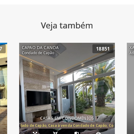
Veja também
CAPAO DA CANOA
X
7
18851
Condado de Capão
At
CASAS EM CONDOMÍNIOS
Capão, Condado de Capão, Casa à venda Condado de Capão, Condomínio 