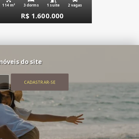
114 m²
3 dorms
1 suíte
2 vagas
R$ 1.600.000
móveis do site
CADASTRAR-SE