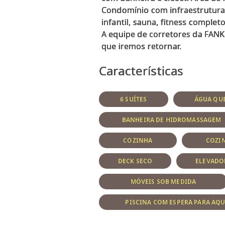
Condomínio com infraestrutura c
infantil, sauna, fitness complet
A equipe de corretores da FANK
Características
6 SUÍTES
ÁGUA QUE
BANHEIRA DE HIDROMASSAGEM
COZINHA
COZI
DECK SECO
ELEVADO
MÓVEIS SOB MEDIDA
PISCINA COM ESPERA PARA AQ