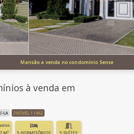
Mansão a venda no condomínio Sense
ínios à venda em
I-LA
IMÓVEL 11462
IVATIVA
2 M²
5 DORMITÓRIOS
5 SUÍTES