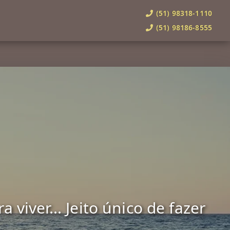
(51) 98318-1110
(51) 98186-8555
viver... Jeito único de fazer