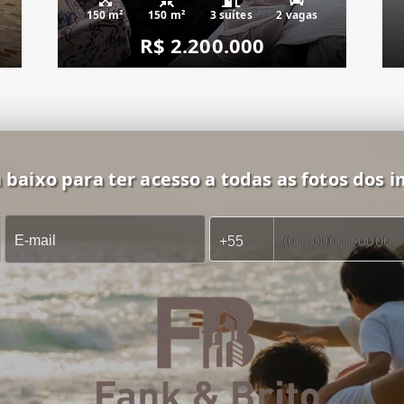
150 m²
150 m²
3 suítes
2 vagas
R$ 2.200.000
 baixo para ter acesso a todas as fotos dos i