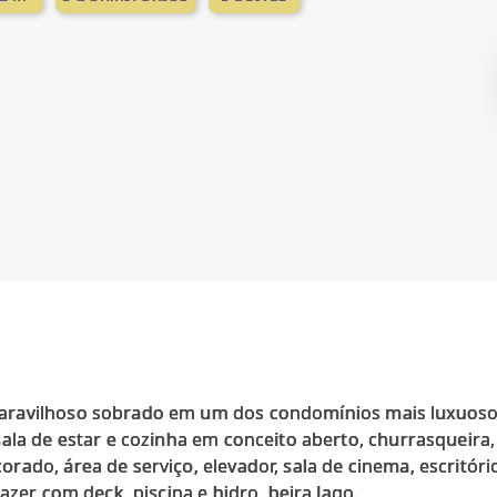
ravilhoso sobrado em um dos condomínios mais luxuosos 
ala de estar e cozinha em conceito aberto, churrasqueira,
ado, área de serviço, elevador, sala de cinema, escritóri
azer com deck, piscina e hidro, beira lago.