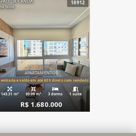
APAO DA CANOA
18912
na Nova
APARTAMENTOS
tórios,(1suíte)
 entrada e saldo em até 60X direto com vendedor
143.31 m²
90.09 m²
3 dorms
1 suíte
R$ 1.680.000