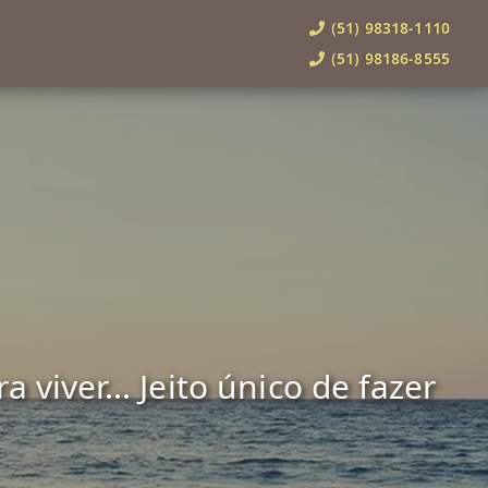
(51) 98318-1110
(51) 98186-8555
viver... Jeito único de fazer