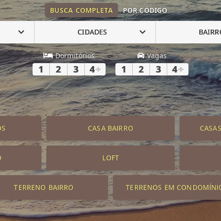
BUSCA COMPLETA
POR CÓDIGO
CIDADES
BAIRR
Dormitórios
Vagas
1
2
3
4
+
1
2
3
4
+
OS
CASA BAIRRO
CASA
O
LOFT
TERRENO BAIRRO
TERRENOS EM CONDOMÍNI