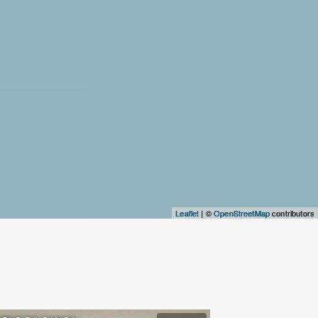
Leaflet
| ©
OpenStreetMap
contributors