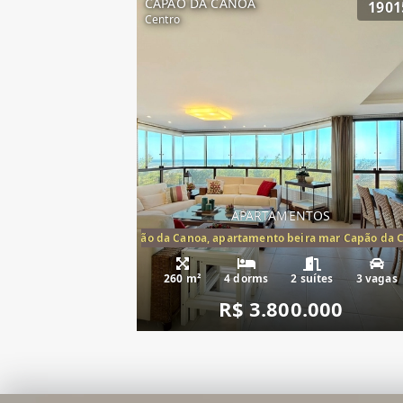
CAPAO DA CANOA
1901
Centro
APARTAMENTOS
artamento frente mar Capão da Canoa, apartamento beira mar Capão da 
Apartamento Be
260 m²
4 dorms
2 suítes
3 vagas
R$ 3.800.000