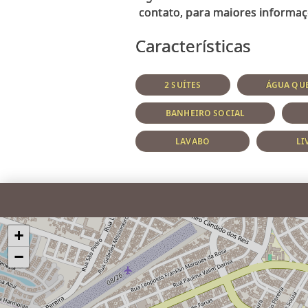
Características
2 SUÍTES
ÁGUA QUE
BANHEIRO SOCIAL
LAVABO
LI
+
−