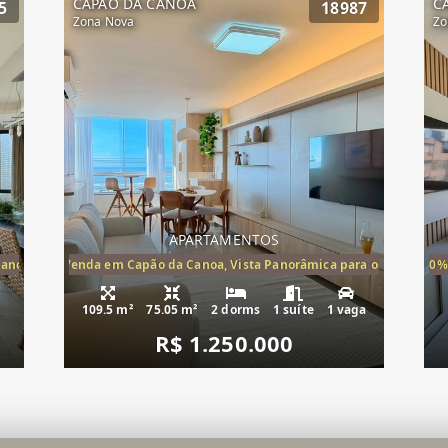
CAPAO DA CANOA
C
5
18987
Zona Nova
Zo
APARTAMENTOS
Canoa, apartamento à venda Cap
ira-Mar à Venda em Capão da Canoa, Vista Panorâmica para o Mar, 2 Dormi
20%
109.5 m²
75.05 m²
2 dorms
1 suíte
1 vaga
R$ 1.250.000