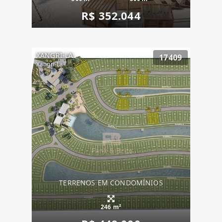
R$ 352.044
XANGRI-LA
17409
Xangri-La
TERRENOS EM CONDOMÍNIOS
246 m²