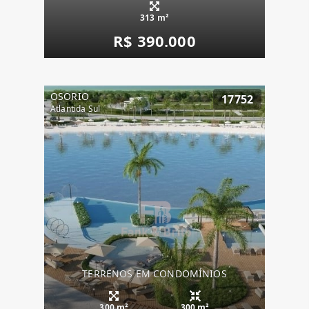
313 m²
R$ 390.000
OSORIO
17752
Atlantida Sul
TERRENOS EM CONDOMÍNIOS
300 m²
300 m²