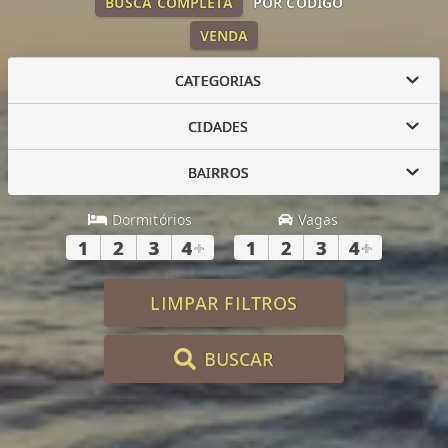
BUSCA COMPLETA
POR CÓDIGO
VENDA
CATEGORIAS
CIDADES
BAIRROS
Dormitórios
Vagas
1
2
3
4
+
1
2
3
4
+
LIMPAR FILTROS
BUSCAR