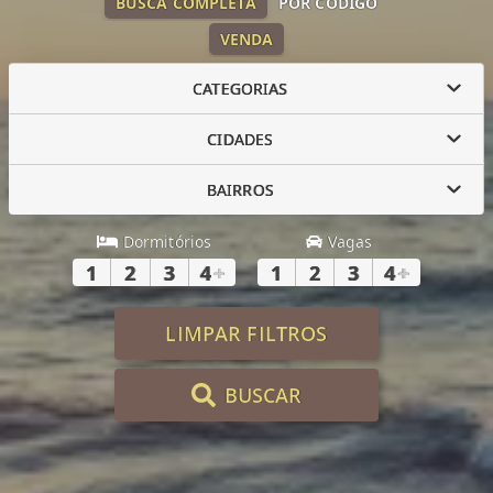
BUSCA COMPLETA
POR CÓDIGO
VENDA
CATEGORIAS
CIDADES
BAIRROS
Dormitórios
Vagas
1
2
3
4
+
1
2
3
4
+
LIMPAR FILTROS
BUSCAR