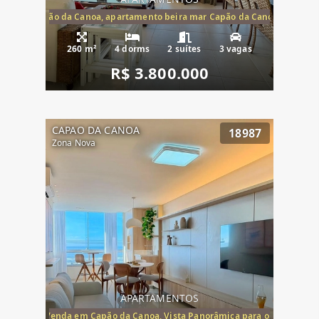
te mar Capão da Canoa, apartamento beira mar Capão da Canoa, aparta
260 m²
4 dorms
2 suítes
3 vagas
R$ 3.800.000
CAPAO DA CANOA
18987
Zona Nova
APARTAMENTOS
ira-Mar à Venda em Capão da Canoa, Vista Panorâmica para o Mar, 2 Dormi