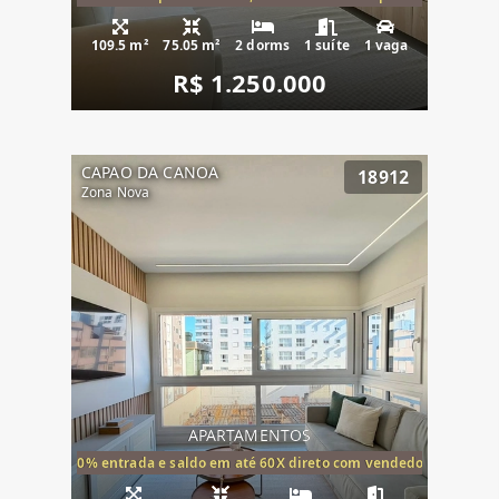
109.5 m²
75.05 m²
2 dorms
1 suíte
1 vaga
R$ 1.250.000
CAPAO DA CANOA
18912
Zona Nova
APARTAMENTOS
20% entrada e saldo em até 60X direto com vendedor