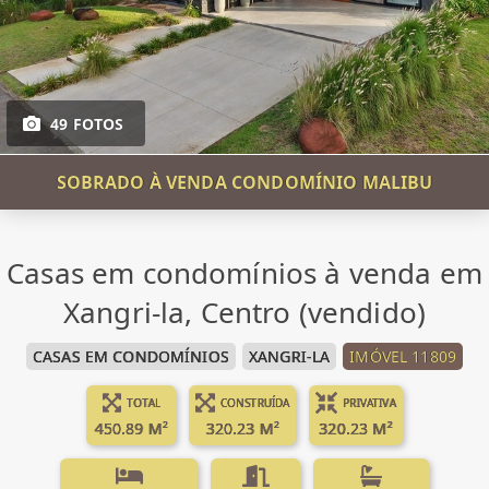
49 FOTOS
SOBRADO À VENDA CONDOMÍNIO MALIBU
Casas em condomínios à venda em
Xangri-la, Centro (vendido)
CASAS EM CONDOMÍNIOS
XANGRI-LA
IMÓVEL 11809
TOTAL
CONSTRUÍDA
PRIVATIVA
450.89 M²
320.23 M²
320.23 M²