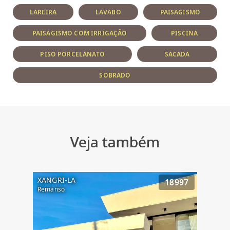
LAREIRA
LAVABO
PAISAGISMO
PAISAGISMO COM IRRIGAÇÃO
PISCINA
PISO PORCELANATO
SACADA
SOBRADO
Veja também
XANGRI-LA
18997
Remanso