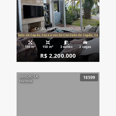
CASAS EM CONDOMÍNIOS
Capão, Condado de Capão, Casa à venda Condado de Capão, Condomínio 
150 m²
150 m²
3 suítes
2 vagas
R$ 2.200.000
XANGRI-LA
18599
Atlantida