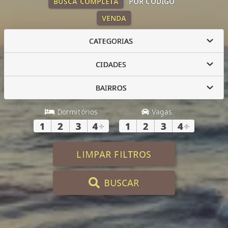
BUSCA COMPLETA
POR CÓDIGO
VENDA
CATEGORIAS
CIDADES
BAIRROS
Dormitórios
Vagas
1
2
3
4
+
1
2
3
4
+
LIMPAR FILTROS
BUSCAR