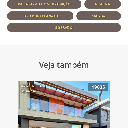
PAISAGISMO COM IRRIGAÇÃO
PISCINA
PISO PORCELANATO
SACADA
SOBRADO
Veja também
XANGRI-LÁ
19035
Remanso