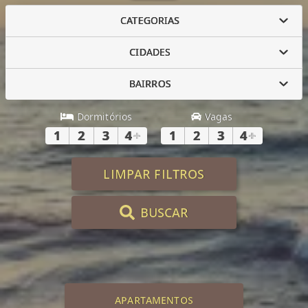
CATEGORIAS
CIDADES
BAIRROS
Dormitórios
Vagas
1
2
3
4
+
1
2
3
4
+
LIMPAR FILTROS
BUSCAR
APARTAMENTOS