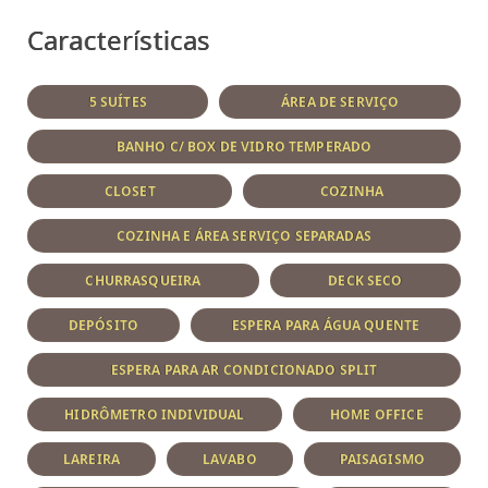
Características
5 SUÍTES
ÁREA DE SERVIÇO
BANHO C/ BOX DE VIDRO TEMPERADO
CLOSET
COZINHA
COZINHA E ÁREA SERVIÇO SEPARADAS
CHURRASQUEIRA
DECK SECO
DEPÓSITO
ESPERA PARA ÁGUA QUENTE
ESPERA PARA AR CONDICIONADO SPLIT
HIDRÔMETRO INDIVIDUAL
HOME OFFICE
LAREIRA
LAVABO
PAISAGISMO