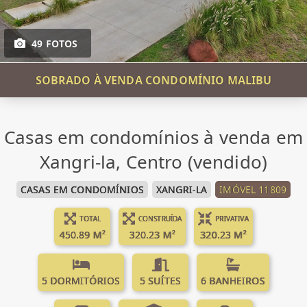
49 FOTOS
SOBRADO À VENDA CONDOMÍNIO MALIBU
Casas em condomínios à venda em
Xangri-la, Centro (vendido)
CASAS EM CONDOMÍNIOS
XANGRI-LA
IMÓVEL 11809
TOTAL
CONSTRUÍDA
PRIVATIVA
450.89 M²
320.23 M²
320.23 M²
5 DORMITÓRIOS
5 SUÍTES
6 BANHEIROS