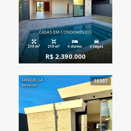
CASAS EM CONDOMÍNIOS
219 m²
219 m²
4 dorms
2 vagas
R$ 2.390.000
XANGRI-LA
18997
Remanso