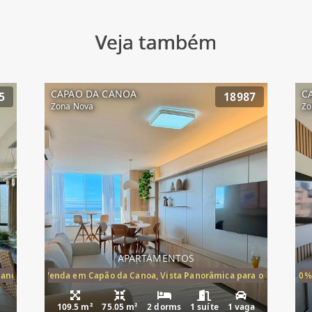
Veja também
CAPAO DA CANOA
C
5
18987
Zona Nova
Zo
APARTAMENTOS
Canoa, apartamento à venda Cap
ira-Mar à Venda em Capão da Canoa, Vista Panorâmica para o Mar, 2 Dormi
20%
109.5 m²
75.05 m²
2 dorms
1 suíte
1 vaga