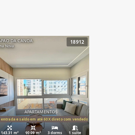
APAO DA CANOA
18912
na Nova
APARTAMENTOS
tórios,(1suíte)
 entrada e saldo em até 60X direto com vendedor
143.31 m²
90.09 m²
3 dorms
1 suíte