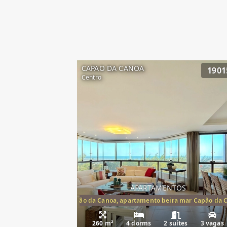
CAPAO DA CANOA
1901
Centro
APARTAMENTOS
artamento frente mar Capão da Canoa, apartamento beira mar Capão da 
Apartamento Be
260 m²
4 dorms
2 suítes
3 vagas