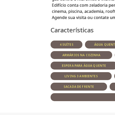
Edifício conta com zeladoria pe
cinema, piscina, academia, roof
Características
4 SUÍTES
ÁGUA QUENT
ARMÁRIOS NA COZINHA
ESPERA PARA ÁGUA QUENTE
LIVING 3 AMBIENTES
SACADA DE FRENTE