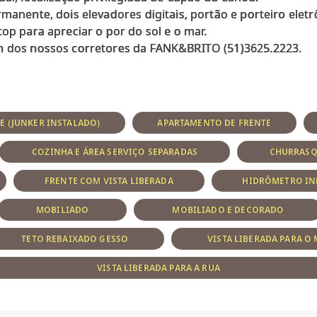
rmanente, dois elevadores digitais, portão e porteiro eletr
top para apreciar o por do sol e o mar.
E (JUNKER INSTALADO)
APARTAMENTO DE FRENTE
COZINHA E ÁREA SERVIÇO SEPARADAS
CHURRASQ
FRENTE COM VISTA LIBERADA
HIDRÔMETRO IN
MOBILIADO
MOBILIADO E DECORADO
TETO REBAIXADO GESSO
VISTA LIBERADA PARA O
VISTA LIBERADA PARA A RUA