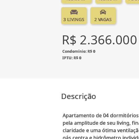
3 LIVINGS
2 VAGAS
R$ 2.366.000
Condomínio: R$ 0
IPTU: R$ 0
Descrição
Apartamento de 04 dormitórios d
pela amplitude de seu living, f
claridade e uma ótima ventilaçã
gás centra e hidrômetro individ