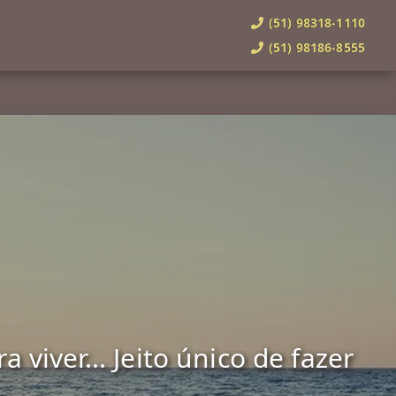
(51) 98318-1110
(51) 98186-8555
viver... Jeito único de fazer