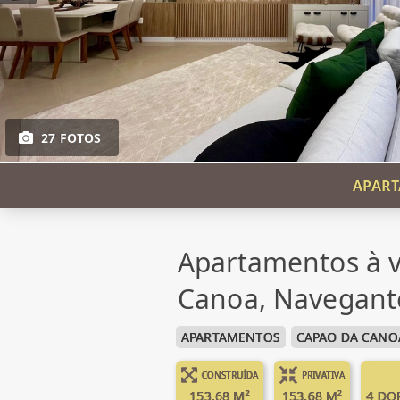
27 FOTOS
APART
Apartamentos à 
Canoa, Navegant
APARTAMENTOS
CAPAO DA CANO
CONSTRUÍDA
PRIVATIVA
153.68 M²
153.68 M²
4 DO