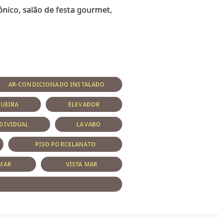
ônico, salão de festa gourmet,
AR-CONDICIONADO INSTALADO
UEIRA
ELEVADOR
DIVIDUAL
LAVABO
PISO PORCELANATO
 MAR
VISTA MAR