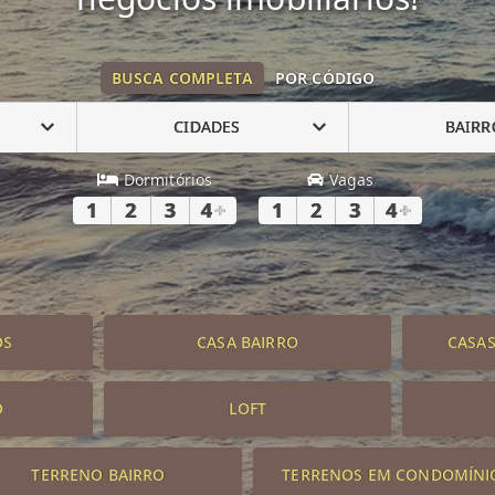
BUSCA COMPLETA
POR CÓDIGO
CIDADES
BAIRR
Dormitórios
Vagas
1
2
3
4
+
1
2
3
4
+
OS
CASA BAIRRO
CASA
O
LOFT
TERRENO BAIRRO
TERRENOS EM CONDOMÍNI