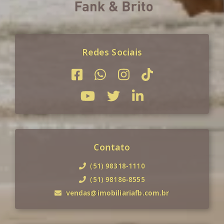
Redes Sociais
Contato
(51) 98318-1110
(51) 98186-8555
vendas@imobiliariafb.com.br