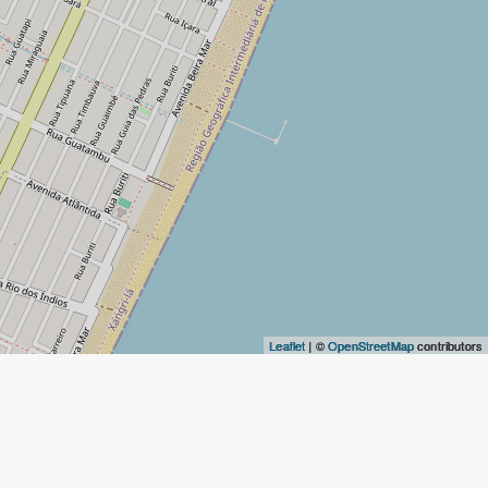
Leaflet
| ©
OpenStreetMap
contributors