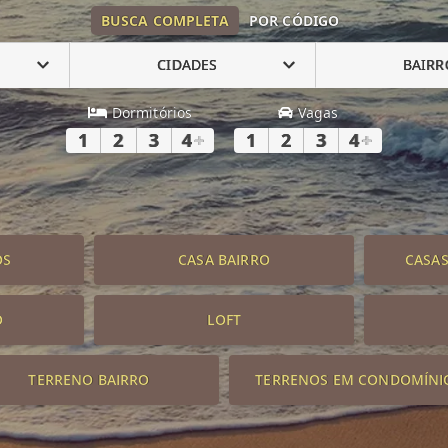
BUSCA COMPLETA
POR CÓDIGO
CIDADES
BAIRR
Dormitórios
Vagas
1
2
3
4
+
1
2
3
4
+
OS
CASA BAIRRO
CASA
O
LOFT
TERRENO BAIRRO
TERRENOS EM CONDOMÍNI