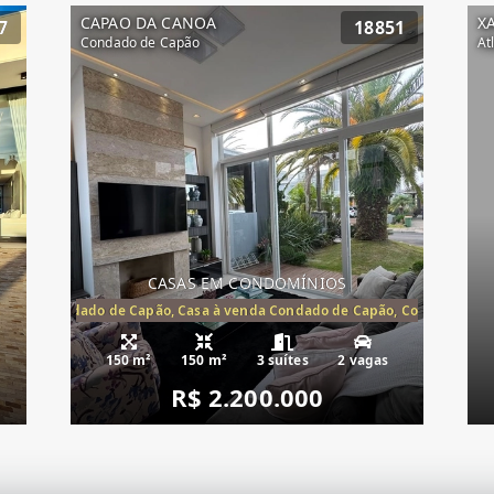
CAPAO DA CANOA
X
7
18851
Condado de Capão
At
CASAS EM CONDOMÍNIOS
Capão, Condado de Capão, Casa à venda Condado de Capão, Condomínio 
150 m²
150 m²
3 suítes
2 vagas
R$ 2.200.000