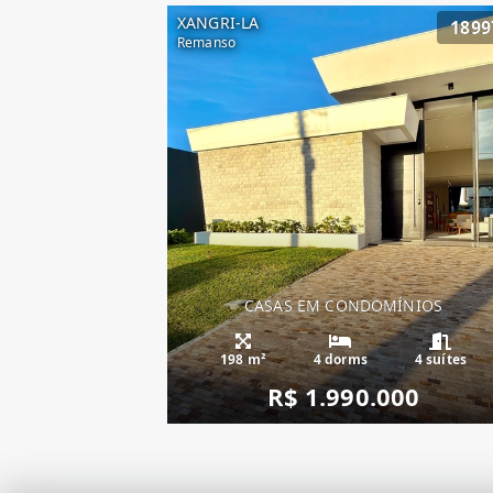
XANGRI-LA
1899
Remanso
CASAS EM CONDOMÍNIOS
Casa Condado de 
198 m²
4 dorms
4 suítes
R$ 1.990.000