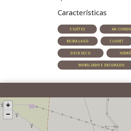
Características
5 SUÍTES
AR-CONDI
BEIRA LAGO
CLOSET
DECK SECO
HIDRÔ
MOBILIADO E DECORADO
+
−