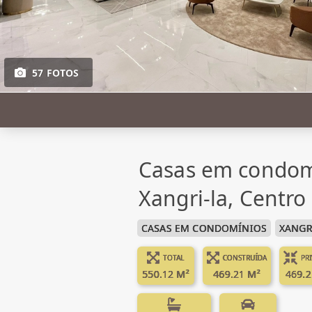
57 FOTOS
Casas em condom
Xangri-la, Centro
CASAS EM CONDOMÍNIOS
XANGR
TOTAL
CONSTRUÍDA
PR
550.12 M²
469.21 M²
469.2