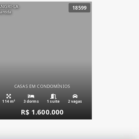
ANGRI-LA
18599
lantida
CASAS EM CONDOMÍNIOS
Condado de Capão,
114 m²
3 dorms
1 suíte
2 vagas
R$ 1.600.000