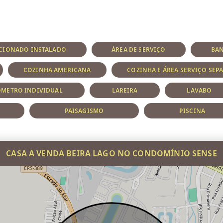
CIONADO INSTALADO
ÁREA DE SERVIÇO
BAN
COZINHA AMERICANA
COZINHA E ÁREA SERVIÇO SEP
METRO INDIVIDUAL
LAREIRA
LAVABO
PAISAGISMO
PISCINA
CASA A VENDA BEIRA LAGO NO CONDOMÍNIO SENSE