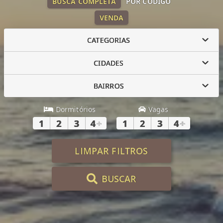
BUSCA COMPLETA
POR CÓDIGO
VENDA
CATEGORIAS
CIDADES
BAIRROS
Dormitórios
Vagas
1
2
3
4
+
1
2
3
4
+
LIMPAR FILTROS
BUSCAR