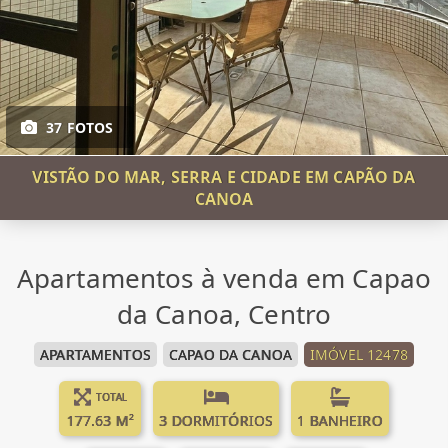
37 FOTOS
VISTÃO DO MAR, SERRA E CIDADE EM CAPÃO DA
CANOA
Apartamentos à venda em Capao
da Canoa, Centro
APARTAMENTOS
CAPAO DA CANOA
IMÓVEL 12478
TOTAL
177.63 M²
3 DORMITÓRIOS
1 BANHEIRO