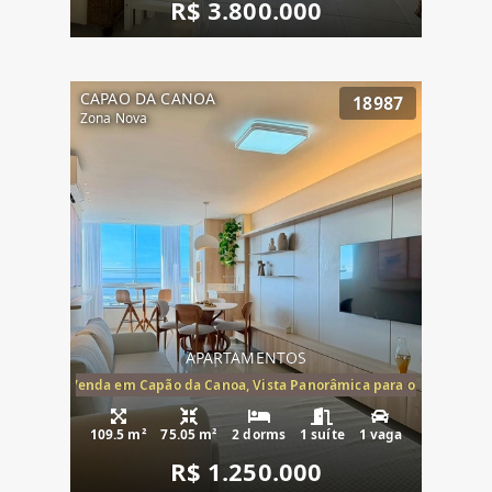
R$ 3.800.000
CAPAO DA CANOA
18987
Zona Nova
APARTAMENTOS
ira-Mar à Venda em Capão da Canoa, Vista Panorâmica para o Mar, 2 Dormi
109.5 m²
75.05 m²
2 dorms
1 suíte
1 vaga
R$ 1.250.000