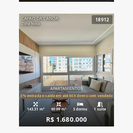
CAPAO DA CANOA
18912
Zona Nova
APARTAMENTOS
20% entrada e saldo em até 60X direto com vendedor
143.31 m²
90.09 m²
3 dorms
1 suíte
R$ 1.680.000