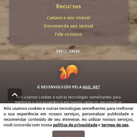
Recursos
Cadastre seu imóvel
Encomende seu imóvel
Fale conosco
CRECI
24034
© DESENVOLVIDO PELA
AGIL.NET
Nós usamos cookies e outras tecnologias semelhantes para
melhorar a sua experiência em nossos serviços, personalizar
publicidade e recomendar conteúdo de seu interesse. Ao utilizar
Nós usamos cookies e outras tecnologias semelhantes para melhorar
nossos serviços, você concorda com nossa política de privacidade e
a sua experiência em nossos serviços, personalizar publicidade e
termos de uso.
recomendar conteúdo de seu interesse. Ao utilizar nossos serviços,
você concorda com nossa
política de privacidade
e
termos de uso
.
Política de Privacidade
Termos de uso