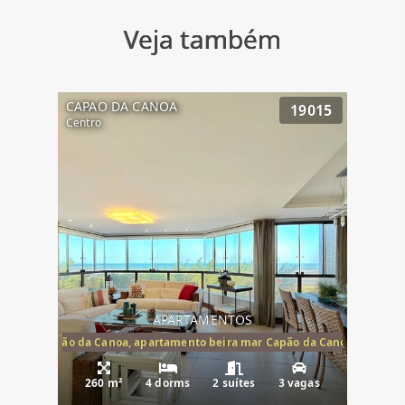
Veja também
CAPAO DA CANOA
19015
Centro
APARTAMENTOS
te mar Capão da Canoa, apartamento beira mar Capão da Canoa, aparta
260 m²
4 dorms
2 suítes
3 vagas