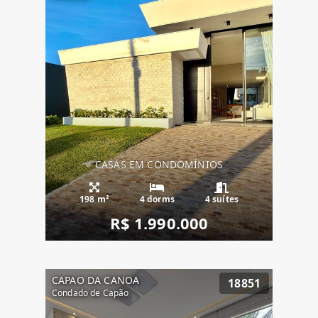
CASAS EM CONDOMÍNIOS
198 m²
4 dorms
4 suítes
R$ 1.990.000
CAPAO DA CANOA
18851
Condado de Capão