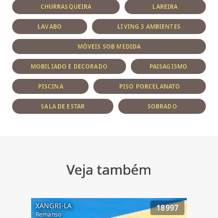
CHURRASQUEIRA
LAREIRA
LAVABO
LIVING 3 AMBIENTES
MÓVEIS SOB MEDIDA
MOBILIADO E DECORADO
PAISAGISMO
PISCINA
PISO PORCELANATO
SALA DE ESTAR
SOBRADO
Veja também
XANGRI-LA
18997
Remanso