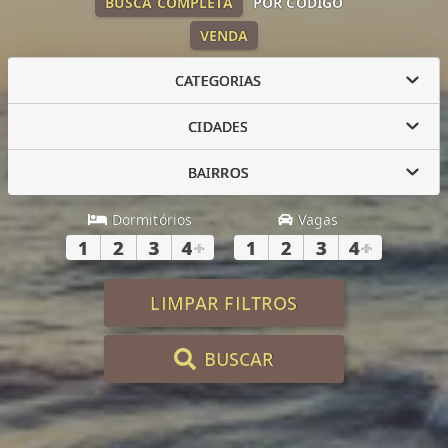
BUSCA COMPLETA
POR CÓDIGO
VENDA
CATEGORIAS
CIDADES
BAIRROS
Dormitórios
Vagas
1
2
3
4
+
1
2
3
4
+
LIMPAR FILTROS
BUSCAR