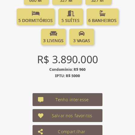
660 M²
327 M²
327 M²
5 DORMITÓRIOS
5 SUÍTES
6 BANHEIROS
3 LIVINGS
3 VAGAS
R$ 3.890.000
Condomínio: R$ 960
IPTU: R$ 5000
Tenho interesse
Salvar nos favoritos
Compartilhar