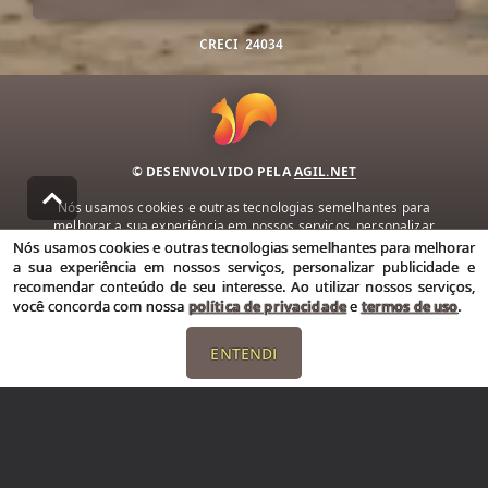
CRECI
24034
© DESENVOLVIDO PELA
AGIL.NET
Nós usamos cookies e outras tecnologias semelhantes para
melhorar a sua experiência em nossos serviços, personalizar
publicidade e recomendar conteúdo de seu interesse. Ao utilizar
Nós usamos cookies e outras tecnologias semelhantes para melhorar
nossos serviços, você concorda com nossa política de privacidade e
a sua experiência em nossos serviços, personalizar publicidade e
termos de uso.
recomendar conteúdo de seu interesse. Ao utilizar nossos serviços,
você concorda com nossa
política de privacidade
e
termos de uso
.
Política de Privacidade
Termos de uso
ENTENDI