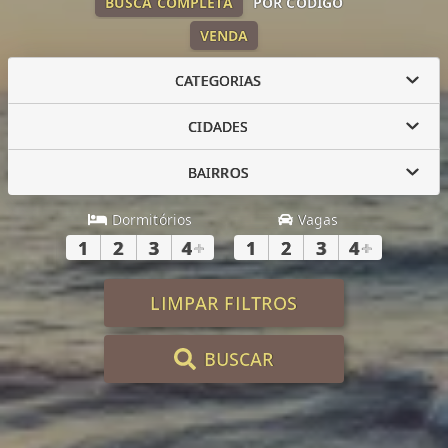
BUSCA COMPLETA
POR CÓDIGO
VENDA
CATEGORIAS
CIDADES
BAIRROS
Dormitórios
Vagas
1
2
3
4
+
1
2
3
4
+
LIMPAR FILTROS
BUSCAR