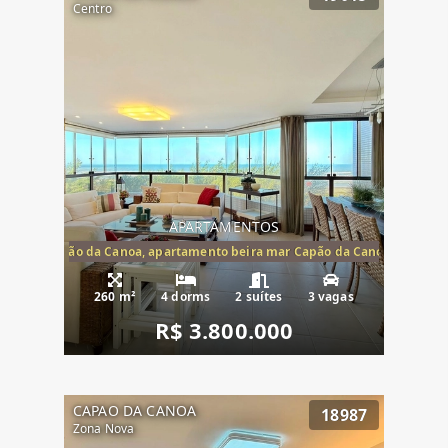
Centro
APARTAMENTOS
te mar Capão da Canoa, apartamento beira mar Capão da Canoa, aparta
260 m²
4 dorms
2 suítes
3 vagas
R$ 3.800.000
CAPAO DA CANOA
18987
Zona Nova