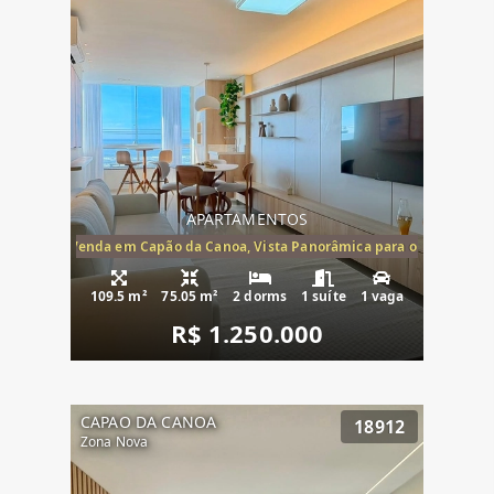
APARTAMENTOS
ira-Mar à Venda em Capão da Canoa, Vista Panorâmica para o Mar, 2 Dormi
109.5 m²
75.05 m²
2 dorms
1 suíte
1 vaga
R$ 1.250.000
CAPAO DA CANOA
18912
Zona Nova