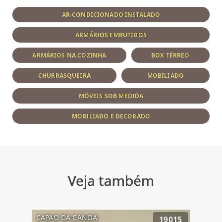
AR-CONDICIONADO INSTALADO
ARMÁRIOS EMBUTIDOS
ARMÁRIOS NA COZINHA
BOX TÉRREO
CHURRASQUEIRA
MOBILIADO
MÓVEIS SOB MEDIDA
MOBILIADO E DECORADO
Veja também
CAPAO DA CANOA
19015