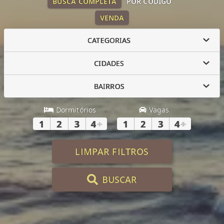
BUSCA COMPLETA
POR CÓDIGO
VENDA
CATEGORIAS
CIDADES
BAIRROS
Dormitórios
Vagas
1
2
3
4
+
1
2
3
4
+
LIMPAR FILTROS
BUSCAR