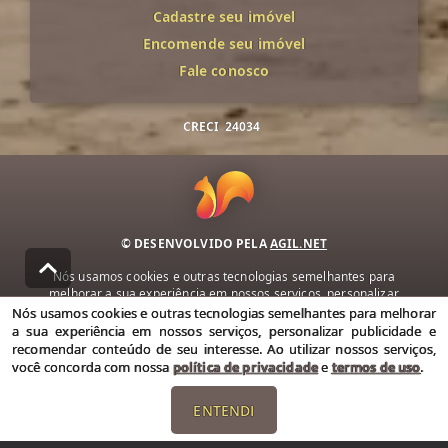
Cadastre seu imóvel
Encomende seu imóvel
Fale conosco
CRECI
24034
© DESENVOLVIDO PELA
AGIL.NET
Nós usamos cookies e outras tecnologias semelhantes para
melhorar a sua experiência em nossos serviços, personalizar
publicidade e recomendar conteúdo de seu interesse. Ao utilizar
Nós usamos cookies e outras tecnologias semelhantes para melhorar
nossos serviços, você concorda com nossa política de privacidade e
a sua experiência em nossos serviços, personalizar publicidade e
termos de uso.
recomendar conteúdo de seu interesse. Ao utilizar nossos serviços,
você concorda com nossa
política de privacidade
e
termos de uso
.
Política de Privacidade
Termos de uso
ENTENDI