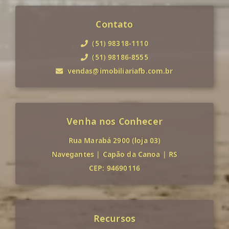
Contato
(51) 98318-1110
(51) 98186-8555
vendas@imobiliariafb.com.br
Venha nos Conhecer
Rua Marabá 2900 (loja 03)
Navegantes
|
Capão da Canoa
|
RS
CEP: 94690116
Recursos