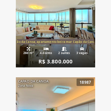
APARTAMENTOS
te mar Capão da Canoa, apartamento beira mar Capão da Canoa, aparta
260 m²
4 dorms
2 suítes
3 vagas
R$ 3.800.000
CAPAO DA CANOA
18987
Zona Nova