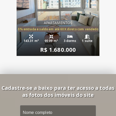
APARTAMENTOS
20% entrada e saldo em até 60X direto com vendedor
143.31 m²
90.09 m²
3 dorms
1 suíte
R$ 1.680.000
Cadastre-se a baixo para ter acesso a todas
as fotos dos imóveis do site