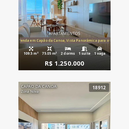
APARTAMENTOS
ira-Mar à Venda em Capão da Canoa, Vista Panorâmica para o Mar, 2 Dormi
109.5 m²
75.05 m²
2 dorms
1 suíte
1 vaga
R$ 1.250.000
CAPAO DA CANOA
18912
Zona Nova