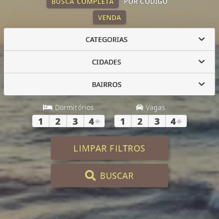
BUSCA COMPLETA
POR CÓDIGO
VENDA
CATEGORIAS
CIDADES
BAIRROS
Dormitórios
Vagas
1
2
3
4
+
1
2
3
4
+
LIMPAR FILTROS
BUSCAR