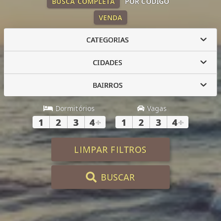
BUSCA COMPLETA
POR CÓDIGO
VENDA
CATEGORIAS
CIDADES
BAIRROS
Dormitórios
Vagas
1
2
3
4
+
1
2
3
4
+
LIMPAR FILTROS
BUSCAR