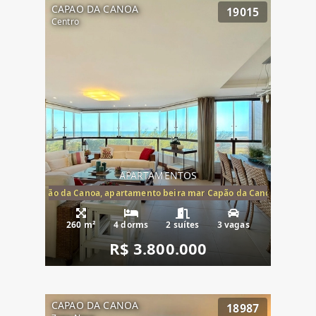
CAPAO DA CANOA
19015
Centro
APARTAMENTOS
te mar Capão da Canoa, apartamento beira mar Capão da Canoa, aparta
260 m²
4 dorms
2 suítes
3 vagas
R$ 3.800.000
CAPAO DA CANOA
18987