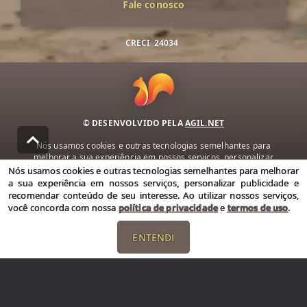
Fale conosco
CRECI
24034
© DESENVOLVIDO PELA
AGIL.NET
Nós usamos cookies e outras tecnologias semelhantes para
melhorar a sua experiência em nossos serviços, personalizar
publicidade e recomendar conteúdo de seu interesse. Ao utilizar
Nós usamos cookies e outras tecnologias semelhantes para melhorar
nossos serviços, você concorda com nossa política de privacidade e
a sua experiência em nossos serviços, personalizar publicidade e
termos de uso.
recomendar conteúdo de seu interesse. Ao utilizar nossos serviços,
você concorda com nossa
política de privacidade
e
termos de uso
.
Política de Privacidade
Termos de uso
ENTENDI