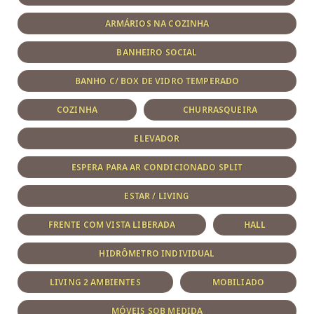
ARMÁRIOS NA COZINHA
BANHEIRO SOCIAL
BANHO C/ BOX DE VIDRO TEMPERADO
COZINHA
CHURRASQUEIRA
ELEVADOR
ESPERA PARA AR CONDICIONADO SPLIT
ESTAR / LIVING
FRENTE COM VISTA LIBERADA
HALL
HIDRÔMETRO INDIVIDUAL
LIVING 2 AMBIENTES
MOBILIADO
MÓVEIS SOB MEDIDA