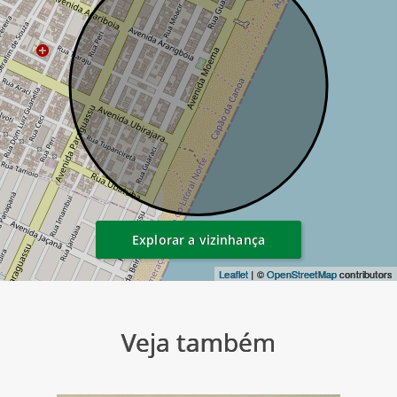
Explorar a vizinhança
Leaflet
| ©
OpenStreetMap
contributors
Veja também