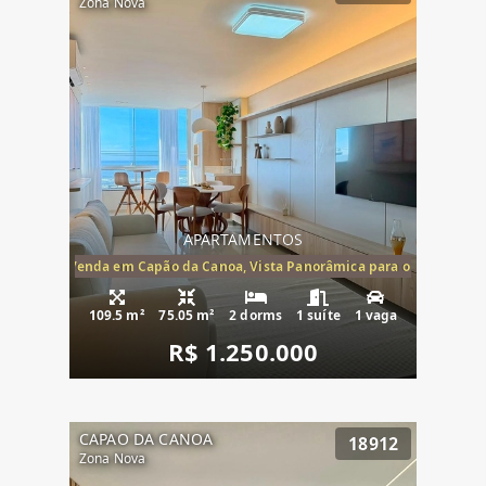
Zona Nova
APARTAMENTOS
ira-Mar à Venda em Capão da Canoa, Vista Panorâmica para o Mar, 2 Dormi
109.5 m²
75.05 m²
2 dorms
1 suíte
1 vaga
R$ 1.250.000
CAPAO DA CANOA
18912
Zona Nova