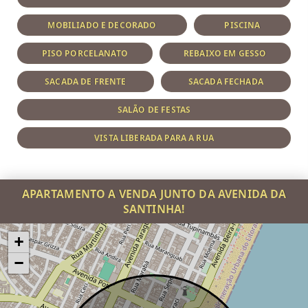
MOBILIADO E DECORADO
PISCINA
PISO PORCELANATO
REBAIXO EM GESSO
SACADA DE FRENTE
SACADA FECHADA
SALÃO DE FESTAS
VISTA LIBERADA PARA A RUA
APARTAMENTO A VENDA JUNTO DA AVENIDA DA
SANTINHA!
+
−