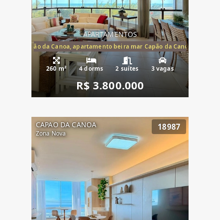
APARTAMENTOS
te mar Capão da Canoa, apartamento beira mar Capão da Canoa, aparta
260 m²
4 dorms
2 suítes
3 vagas
R$ 3.800.000
CAPAO DA CANOA
18987
Zona Nova