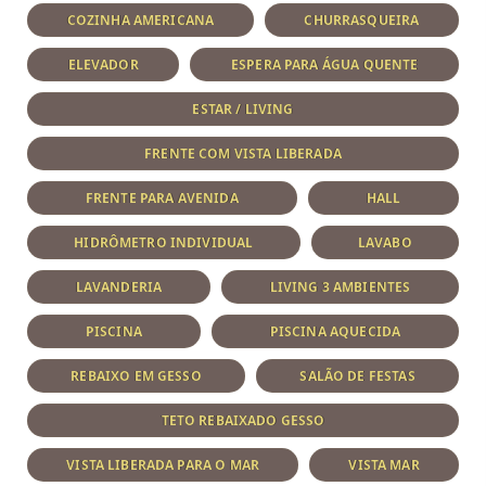
COZINHA AMERICANA
CHURRASQUEIRA
ELEVADOR
ESPERA PARA ÁGUA QUENTE
ESTAR / LIVING
FRENTE COM VISTA LIBERADA
FRENTE PARA AVENIDA
HALL
HIDRÔMETRO INDIVIDUAL
LAVABO
LAVANDERIA
LIVING 3 AMBIENTES
PISCINA
PISCINA AQUECIDA
REBAIXO EM GESSO
SALÃO DE FESTAS
TETO REBAIXADO GESSO
VISTA LIBERADA PARA O MAR
VISTA MAR