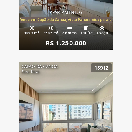
APARTAMENTOS
ira-Mar à Venda em Capão da Canoa, Vista Panorâmica para o Mar, 2 Dormi
109.5 m²
75.05 m²
2 dorms
1 suíte
1 vaga
R$ 1.250.000
CAPAO DA CANOA
18912
Zona Nova