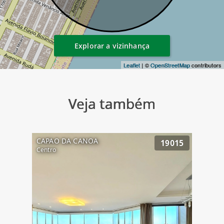
Explorar a vizinhança
Leaflet
| ©
OpenStreetMap
contributors
Veja também
CAPAO DA CANOA
19015
Centro