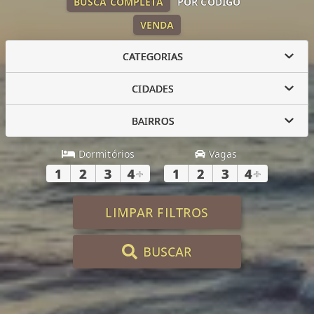
BUSCA COMPLETA
POR CÓDIGO
VENDA
CATEGORIAS
CIDADES
BAIRROS
Dormitórios
Vagas
1
2
3
4
+
1
2
3
4
+
LIMPAR FILTROS
BUSCAR