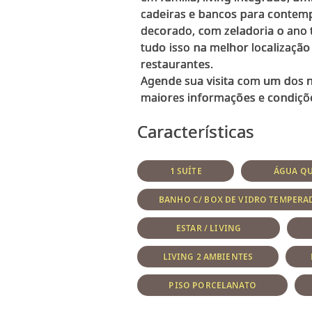
cadeiras e bancos para contempl
decorado, com zeladoria o ano t
tudo isso na melhor localizaçã
restaurantes.
Agende sua visita com um dos n
Características
1 SUÍTE
ÁGUA QU
BANHO C/ BOX DE VIDRO TEMPERA
ESTAR / LIVING
LIVING 2 AMBIENTES
PISO PORCELANATO