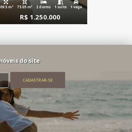
109.5 m²
75.05 m²
2 dorms
1 suíte
1 vaga
R$ 1.250.000
móveis do site
CADASTRAR-SE