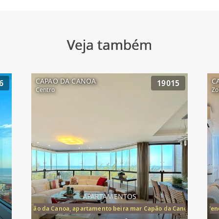
Veja também
CAPAO DA CANOA
C
6
19015
Centro
Zo
APARTAMENTOS
te mar Capão da Canoa, apartamento beira mar Capão da Canoa, aparta
Apartamento Beira-Mar à Vend