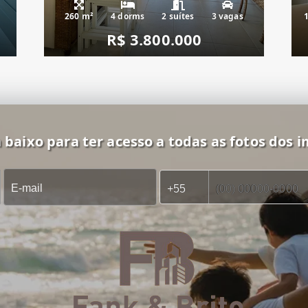
260 m²
4 dorms
2 suítes
3 vagas
R$ 3.800.000
 baixo para ter acesso a todas as fotos dos i