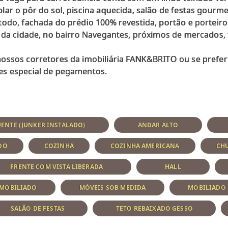
ar o pôr do sol, piscina aquecida, salão de festas gourmet
odo, fachada do prédio 100% revestida, portão e porteiro 
o da cidade, no bairro Navegantes, próximos de mercados,
ossos corretores da imobiliária FANK&BRITO ou se preferi
ENTE (JUNKER INSTALADO)
ANDAR ALTO
DO
COZINHA
COZINHA AMERICANA
CH
FRENTE COM VISTA LIBERADA
HALL
MOBILIADO
MÓVEIS SOB MEDIDA
MOBILIADO
SALÃO DE FESTAS
TETO REBAIXADO GESSO