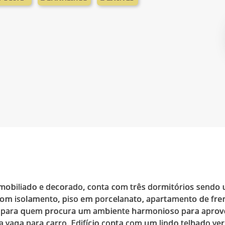
obiliado e decorado, conta com três dormitórios sendo u
om isolamento, piso em porcelanato, apartamento de frent
eal para quem procura um ambiente harmonioso para apro
ma vaga para carro. Edifício conta com um lindo telhado ve