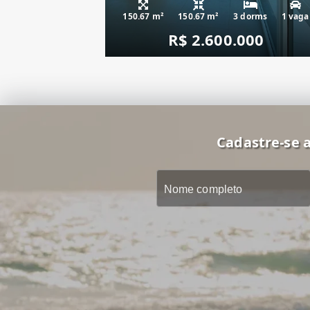
150.67 m²
150.67 m²
3 dorms
1 vaga
R$ 2.600.000
Cadastre-se a