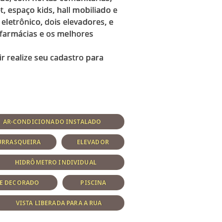
, espaço kids, hall mobiliado e
eletrônico, dois elevadores, e
 farmácias e os melhores
r realize seu cadastro para
AR-CONDICIONADO INSTALADO
URRASQUEIRA
ELEVADOR
HIDRÔMETRO INDIVIDUAL
 E DECORADO
PISCINA
VISTA LIBERADA PARA A RUA