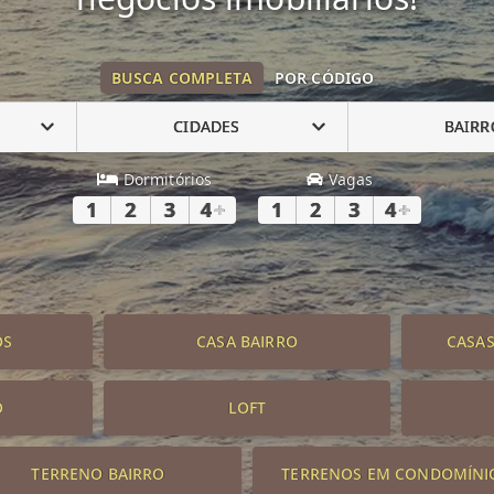
BUSCA COMPLETA
POR CÓDIGO
CIDADES
BAIRR
Dormitórios
Vagas
1
2
3
4
+
1
2
3
4
+
OS
CASA BAIRRO
CASA
O
LOFT
TERRENO BAIRRO
TERRENOS EM CONDOMÍNI