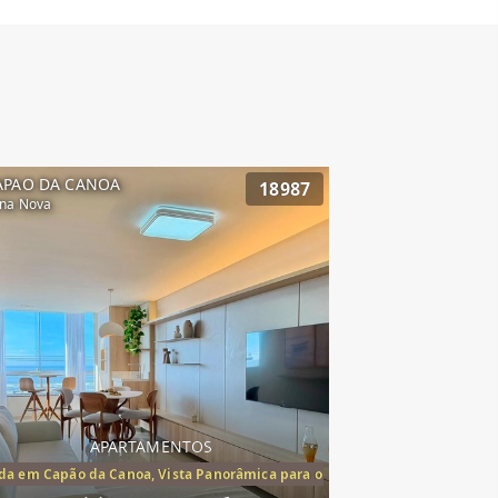
APAO DA CANOA
18987
na Nova
APARTAMENTOS
mento à venda Cap
a em Capão da Canoa, Vista Panorâmica para o Mar, 2 Dormitórios,(1suíte