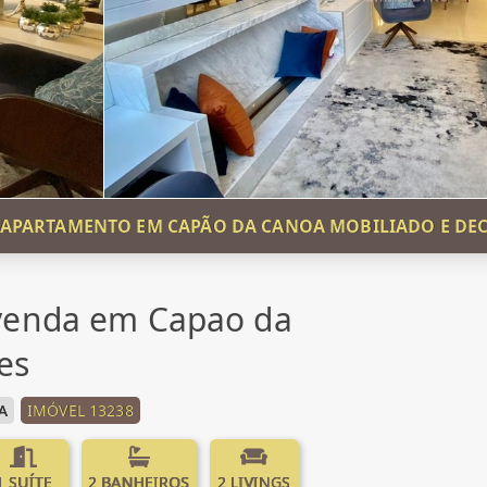
APARTAMENTO EM CAPÃO DA CANOA MOBILIADO E D
venda em Capao da
es
A
IMÓVEL 13238
1 SUÍTE
2 BANHEIROS
2 LIVINGS