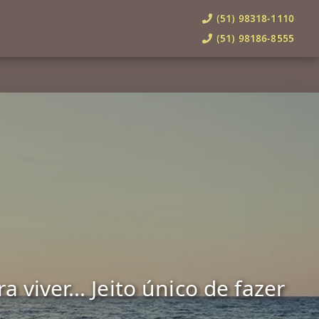
(51) 98318-1110
(51) 98186-8555
viver... Jeito único de fazer