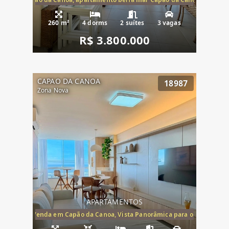
260 m²
4 dorms
2 suítes
3 vagas
R$ 3.800.000
CAPAO DA CANOA
18987
Zona Nova
APARTAMENTOS
ira-Mar à Venda em Capão da Canoa, Vista Panorâmica para o Mar, 2 Dormi