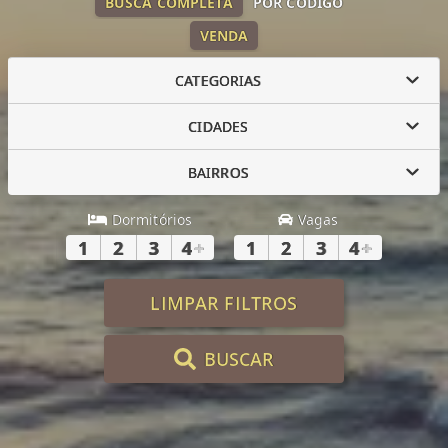
BUSCA COMPLETA
POR CÓDIGO
VENDA
CATEGORIAS
CIDADES
BAIRROS
Dormitórios
Vagas
1
2
3
4
+
1
2
3
4
+
LIMPAR FILTROS
BUSCAR