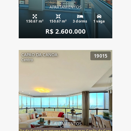
APARTAMENTOS
150.67 m²
150.67 m²
3 dorms
1 vaga
R$ 2.600.000
CAPAO DA CANOA
19015
Centro
APARTAMENTOS
te mar Capão da Canoa, apartamento beira mar Capão da Canoa, aparta