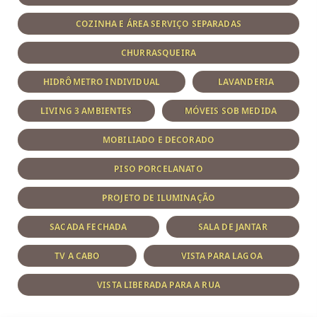
COZINHA E ÁREA SERVIÇO SEPARADAS
CHURRASQUEIRA
HIDRÔMETRO INDIVIDUAL
LAVANDERIA
LIVING 3 AMBIENTES
MÓVEIS SOB MEDIDA
MOBILIADO E DECORADO
PISO PORCELANATO
PROJETO DE ILUMINAÇÃO
SACADA FECHADA
SALA DE JANTAR
TV A CABO
VISTA PARA LAGOA
VISTA LIBERADA PARA A RUA