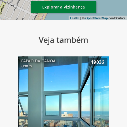
Explorar a vizinhança
Leaflet
| ©
OpenStreetMap
contributors
Veja também
CAPÃO DA CANOA
19036
Centro