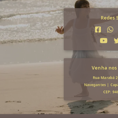
Redes S
Venha nos
Rua Marabá 29
Navegantes
|
Cap
CEP: 94