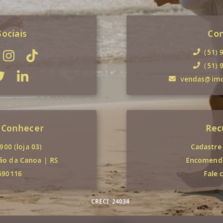
ociais
Co
(51) 
(51) 
vendas@imob
 Conhecer
Rec
00 (loja 03)
Cadastre
ão da Canoa
|
RS
Encomende
690116
Fale 
CRECI
24034