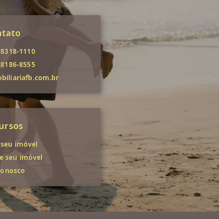
ntato
98318-1110
98186-8555
iliariafb.com.br
ursos
 seu imóvel
 seu imóvel
conosco