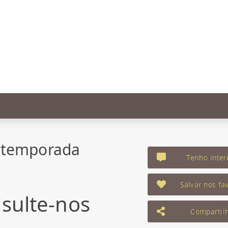
 temporada
Tenho inter
Salvar nos fav
sulte-nos
Compartil