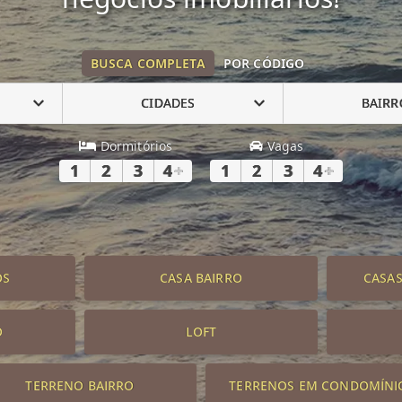
BUSCA COMPLETA
POR CÓDIGO
CIDADES
BAIRR
Dormitórios
Vagas
1
2
3
4
+
1
2
3
4
+
OS
CASA BAIRRO
CASA
O
LOFT
TERRENO BAIRRO
TERRENOS EM CONDOMÍNI