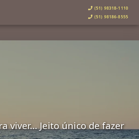
(51) 98318-1110
(51) 98186-8555
viver... Jeito único de fazer