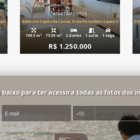
APARTAMENTOS
Canoa, apartamento à venda Cap
ira-Mar à Venda em Capão da Canoa, Vista Panorâmica para o Mar, 2 Dormi
20%
109.5 m²
75.05 m²
2 dorms
1 suíte
1 vaga
R$ 1.250.000
 baixo para ter acesso a todas as fotos dos i