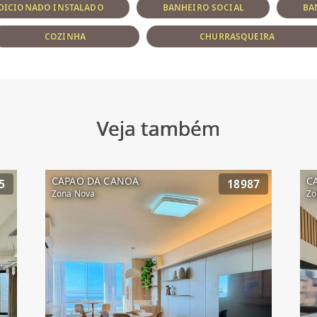
DICIONADO INSTALADO
BANHEIRO SOCIAL
BA
COZINHA
CHURRASQUEIRA
Veja também
CAPAO DA CANOA
C
5
18987
Zona Nova
Zo