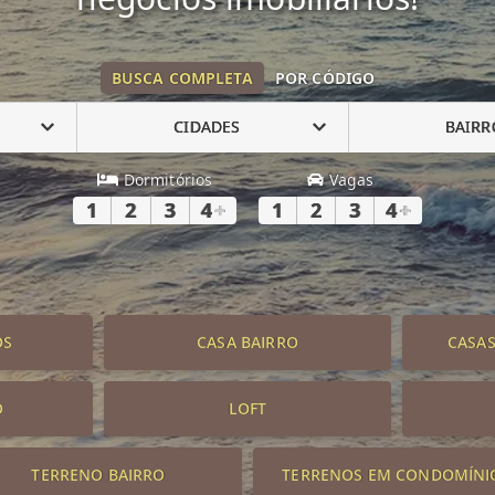
BUSCA COMPLETA
POR CÓDIGO
CIDADES
BAIRR
Dormitórios
Vagas
1
2
3
4
+
1
2
3
4
+
OS
CASA BAIRRO
CASA
O
LOFT
TERRENO BAIRRO
TERRENOS EM CONDOMÍNI