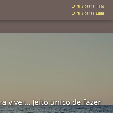
(51) 98318-1110
(51) 98186-8555
viver... Jeito único de fazer