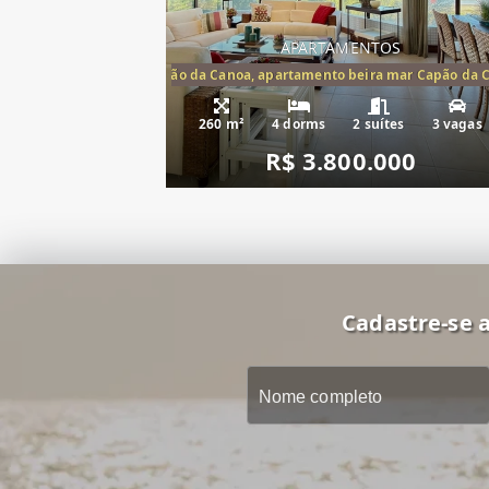
APARTAMENTOS
artamento frente mar Capão da Canoa, apartamento beira mar Capão da 
Apartamento Be
260 m²
4 dorms
2 suítes
3 vagas
R$ 3.800.000
Cadastre-se a