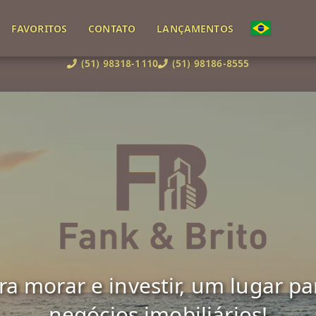
FAVORITOS
CONTATO
LANÇAMENTOS
(51) 98318-1110
(51) 98186-8555
 morar e investir, um lugar para 
negócios imobiliários!