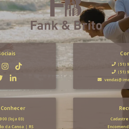
ociais
Co
(51) 
(51) 
vendas@imob
 Conhecer
Rec
00 (loja 03)
Cadastre
ão da Canoa
|
RS
Encomende