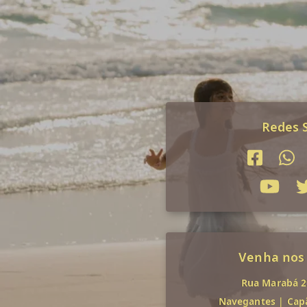
Redes S
Venha nos
Rua Marabá 29
Navegantes
|
Cap