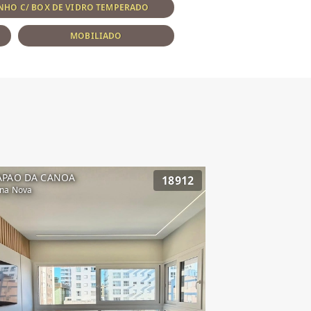
NHO C/ BOX DE VIDRO TEMPERADO
MOBILIADO
APAO DA CANOA
18912
na Nova