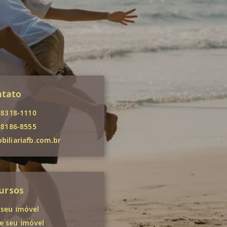
ntato
98318-1110
98186-8555
iliariafb.com.br
ursos
 seu imóvel
 seu imóvel