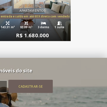
APARTAMENTOS
tórios,(1suíte)
 entrada e saldo em até 60X direto com vendedor
143.31 m²
90.09 m²
3 dorms
1 suíte
R$ 1.680.000
móveis do site
CADASTRAR-SE