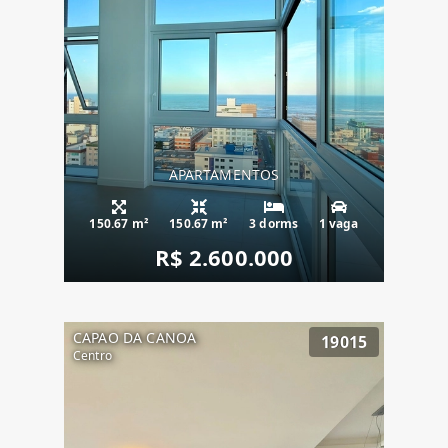
APARTAMENTOS
150.67 m²
150.67 m²
3 dorms
1 vaga
R$ 2.600.000
CAPAO DA CANOA
19015
Centro