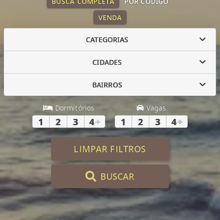
BUSCA COMPLETA
POR CÓDIGO
VENDA
CATEGORIAS
CIDADES
BAIRROS
Dormitórios
Vagas
1
2
3
4
+
1
2
3
4
+
LIMPAR FILTROS
BUSCAR