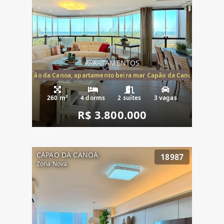
APARTAMENTOS
te mar Capão da Canoa, apartamento beira mar Capão da Canoa, aparta
260 m²
4 dorms
2 suítes
3 vagas
R$ 3.800.000
CAPAO DA CANOA
18987
Zona Nova