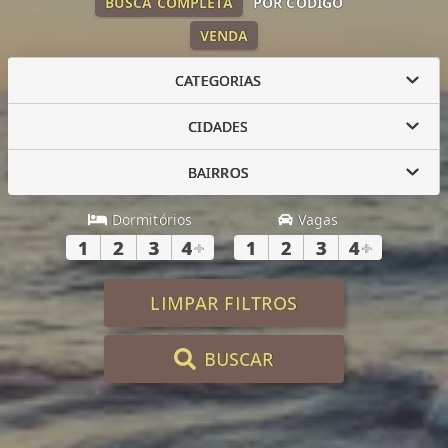
BUSCA COMPLETA
POR CÓDIGO
VENDA
CATEGORIAS
CIDADES
BAIRROS
Dormitórios
Vagas
1
2
3
4
+
1
2
3
4
+
LIMPAR FILTROS
BUSCAR