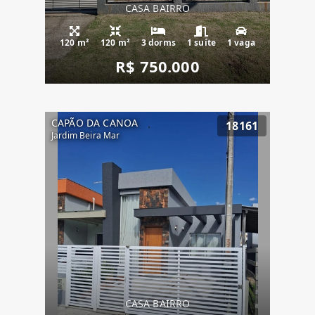
CASA BAIRRO
120 m²
120 m²
3 dorms
1 suíte
1 vaga
R$ 750.000
CAPÃO DA CANOA
18161
Jardim Beira Mar
CASA BAIRRO