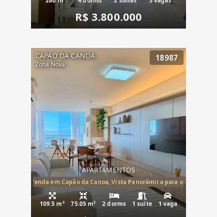
260 m²
4 dorms
2 suítes
3 vagas
R$ 3.800.000
CAPAO DA CANOA
18987
Zona Nova
APARTAMENTOS
ira-Mar à Venda em Capão da Canoa, Vista Panorâmica para o Mar, 2 Dormi
109.5 m²
75.05 m²
2 dorms
1 suíte
1 vaga