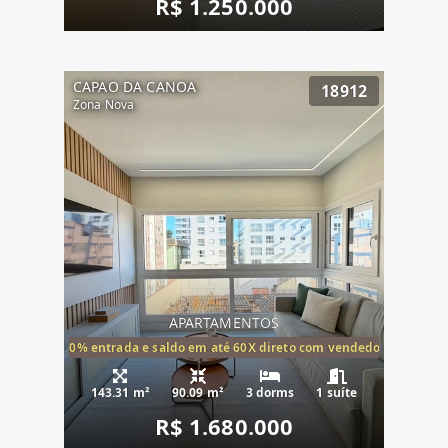
R$ 1.250.000
CAPAO DA CANOA
18912
Zona Nova
APARTAMENTOS
20% entrada e saldo em até 60X direto com vendedor
143.31 m²
90.09 m²
3 dorms
1 suíte
R$ 1.680.000