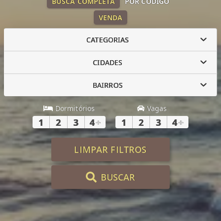
BUSCA COMPLETA
POR CÓDIGO
VENDA
CATEGORIAS
CIDADES
BAIRROS
Dormitórios
Vagas
1
2
3
4
+
1
2
3
4
+
LIMPAR FILTROS
BUSCAR