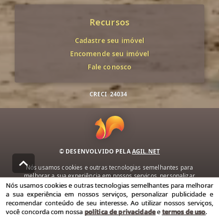
Recursos
Cadastre seu imóvel
Encomende seu imóvel
Fale conosco
CRECI
24034
© DESENVOLVIDO PELA
AGIL.NET
Nós usamos cookies e outras tecnologias semelhantes para
melhorar a sua experiência em nossos serviços, personalizar
publicidade e recomendar conteúdo de seu interesse. Ao utilizar
Nós usamos cookies e outras tecnologias semelhantes para melhorar
nossos serviços, você concorda com nossa política de privacidade e
a sua experiência em nossos serviços, personalizar publicidade e
termos de uso.
recomendar conteúdo de seu interesse. Ao utilizar nossos serviços,
você concorda com nossa
política de privacidade
e
termos de uso
.
Política de Privacidade
Termos de uso