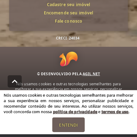
Cadastre seu imóvel
Encomende seu imóvel
Fale conosco
CRECI
24034
© DESENVOLVIDO PELA
AGIL.NET
Nós usamos cookies e outras tecnologias semelhantes para
melhorar a sua experiência em nossos serviços, personalizar
publicidade e recomendar conteúdo de seu interesse. Ao utilizar
Nós usamos cookies e outras tecnologias semelhantes para melhorar
nossos serviços, você concorda com nossa política de privacidade e
a sua experiência em nossos serviços, personalizar publicidade e
termos de uso.
recomendar conteúdo de seu interesse. Ao utilizar nossos serviços,
você concorda com nossa
política de privacidade
e
termos de uso
.
Política de Privacidade
Termos de uso
ENTENDI