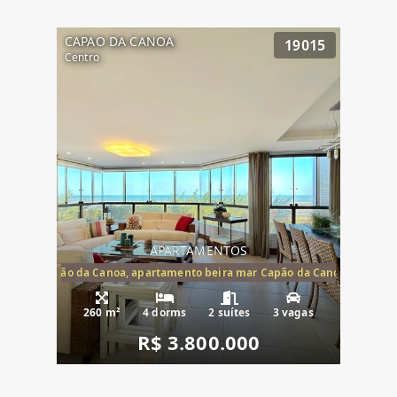
CAPAO DA CANOA
19015
Centro
APARTAMENTOS
te mar Capão da Canoa, apartamento beira mar Capão da Canoa, aparta
260 m²
4 dorms
2 suítes
3 vagas
R$ 3.800.000