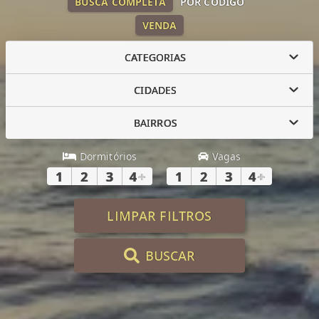
BUSCA COMPLETA
POR CÓDIGO
VENDA
CATEGORIAS
CIDADES
BAIRROS
Dormitórios
Vagas
1
2
3
4
+
1
2
3
4
+
LIMPAR FILTROS
BUSCAR