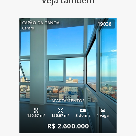
Veja também
CAPÃO DA CANOA
19036
Centro
APARTAMENTOS
150.67 m²
150.67 m²
3 dorms
1 vaga
R$ 2.600.000