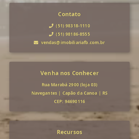
Contato
(51) 98318-1110
(51) 98186-8555
vendas@imobiliariafb.com.br
Venha nos Conhecer
Rua Marabá 2900 (loja 03)
Navegantes
|
Capão da Canoa
|
RS
CEP: 94690116
Recursos