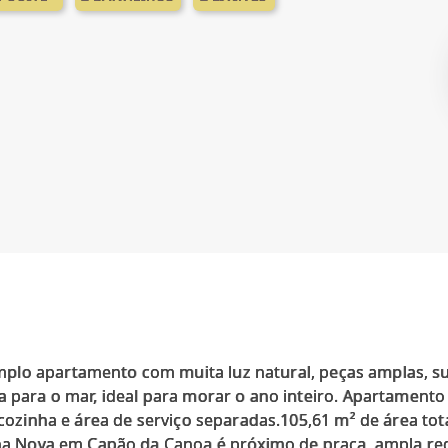
lo apartamento com muita luz natural, peças amplas, su
a para o mar, ideal para morar o ano inteiro. Apartamento
 cozinha e área de serviço separadas.105,61 m² de área tota
Zona Nova em Capão da Canoa é próximo de praça, ampla re