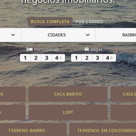
BUSCA COMPLETA
POR CÓDIGO
CIDADES
BAIRR
Dormitórios
Vagas
1
2
3
4
+
1
2
3
4
+
OS
CASA BAIRRO
CASA
O
LOFT
TERRENO BAIRRO
TERRENOS EM CONDOMÍNI