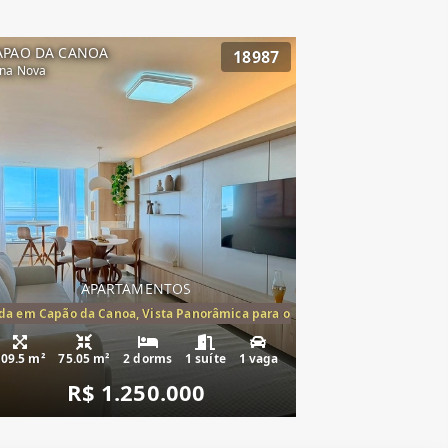
APAO DA CANOA
18987
na Nova
APARTAMENTOS
mento à venda Cap
a em Capão da Canoa, Vista Panorâmica para o Mar, 2 Dormitórios,(1suíte
109.5 m²
75.05 m²
2 dorms
1 suíte
1 vaga
R$ 1.250.000