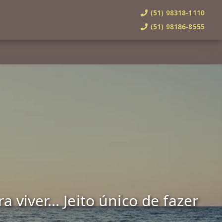
(51) 98318-1110
(51) 98186-8555
viver... Jeito único de fazer