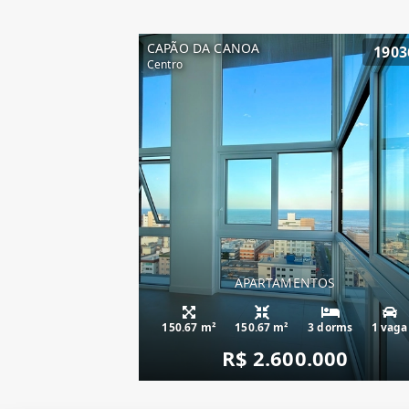
CAPÃO DA CANOA
1903
Centro
APARTAMENTOS
apartamento fren
150.67 m²
150.67 m²
3 dorms
1 vaga
R$ 2.600.000