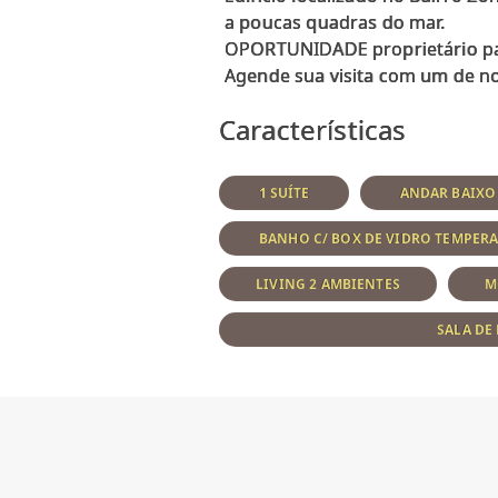
a poucas quadras do mar.
OPORTUNIDADE proprietário par
Características
1 SUÍTE
ANDAR BAIXO
BANHO C/ BOX DE VIDRO TEMPER
LIVING 2 AMBIENTES
M
SALA DE