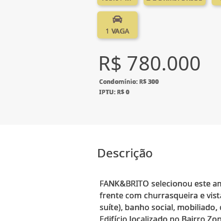
1 VAGA
R$ 780.000
Condomínio: R$ 300
IPTU: R$ 0
Descrição
FANK&BRITO selecionou este amp
frente com churrasqueira e vist
suíte), banho social, mobiliado,
Edifício localizado no Bairro 