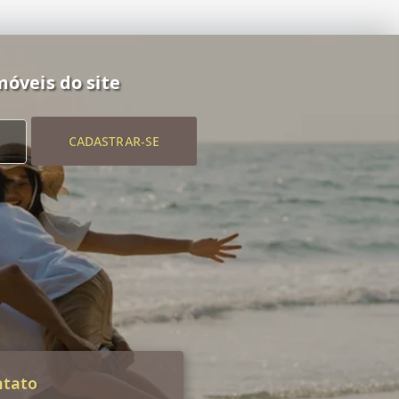
móveis do site
CADASTRAR-SE
ntato