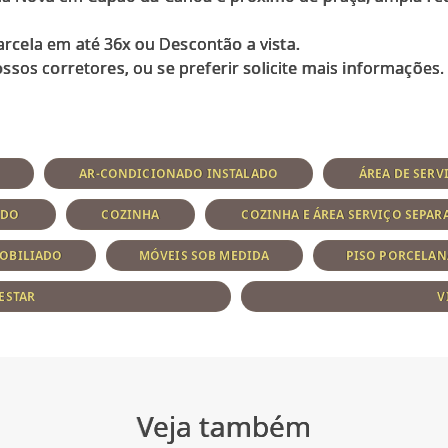
cela em até 36x ou Descontão a vista.
AR-CONDICIONADO INSTALADO
ÁREA DE SERV
ADO
COZINHA
COZINHA E ÁREA SERVIÇO SEPAR
OBILIADO
MÓVEIS SOB MEDIDA
PISO PORCELAN
 ESTAR
V
Veja também